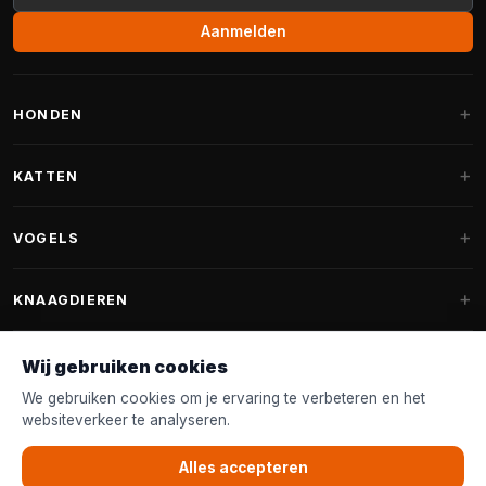
Aanmelden
HONDEN
Hondenmanden
KATTEN
Hondenkussens
Krabpalen
VOGELS
Fantail hondenmanden
Krabpaal grote katten
Hondenvoer
Parkieten
KNAAGDIEREN
Krabpalen voor Maine Coon
Hondensnoepjes & Snacks
Vogelvoer binnenvogels
Krabpaal onderdelen
Konijnenvoer
Wij gebruiken cookies
Hondenspeelgoed
Voederhuisjes
FANTAIL
Krabtonnen
Knaagdierenvoer
We gebruiken cookies om je ervaring te verbeteren en het
Halsband & Lijn
Nestkastjes & Nesting
websiteverkeer te analyseren.
Kattenmanden
Accessoires
Fantail hondenmanden
KLANTENSERVICE
Shampoo & Verzorging
Tuinvogelvoer
Kattenspeelgoed
Alles accepteren
Fantail hondenkussens