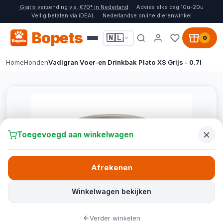
Gratis verzending v.a. €70* in Nederland
Advies elke dag 10u-20u
Veilig betalen via iDEAL
Nederlandse online dierenwinkel
Bopets
🇳🇱
0
Home
Honden
Vadigran Voer-en Drinkbak Plato XS Grijs - 0.7l
Toegevoegd aan winkelwagen
Afrekenen
Winkelwagen bekijken
Verder winkelen