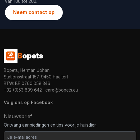
van 10u tot 20u.
Neem contact op
B
opets
Bopets, Herman Johan
Stationsstraat 157, 9450 Haaltert
BTW: BE 0760.058.346
+32 (0)53 839 642
·
care@bopets.eu
Volg ons op Facebook
Nieuwsbrief
Ontvang aanbiedingen en tips voor je huisdier.