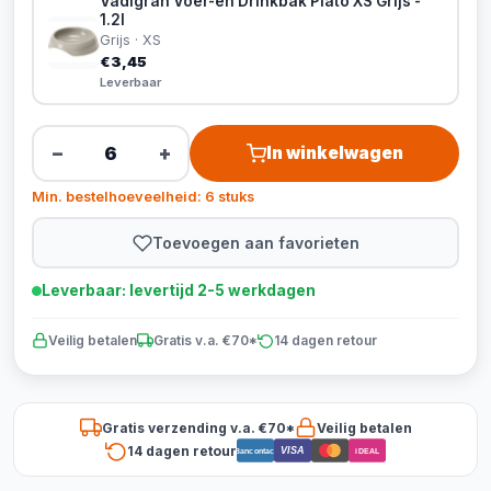
Vadigran Voer-en Drinkbak Plato XS Grijs -
1.2l
Grijs · XS
€3,45
Leverbaar
−
+
In winkelwagen
Min. bestelhoeveelheid: 6 stuks
Toevoegen aan favorieten
Leverbaar: levertijd 2-5 werkdagen
Veilig betalen
Gratis v.a. €70*
14 dagen retour
Gratis verzending v.a. €70*
Veilig betalen
14 dagen retour
VISA
Bancontact
iDEAL