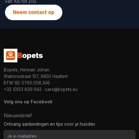
van 10u tot 20u.
Neem contact op
B
opets
Bopets, Herman Johan
Stationsstraat 157, 9450 Haaltert
BTW: BE 0760.058.346
+32 (0)53 839 642
·
care@bopets.eu
Volg ons op Facebook
Nieuwsbrief
Ontvang aanbiedingen en tips voor je huisdier.