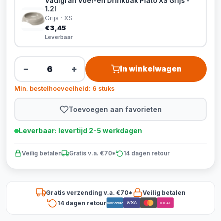
Vadigran Voer-en Drinkbak Plato XS Grijs -
1.2l
Grijs · XS
€3,45
Leverbaar
−
+
In winkelwagen
Min. bestelhoeveelheid: 6 stuks
Toevoegen aan favorieten
Leverbaar: levertijd 2-5 werkdagen
Veilig betalen
Gratis v.a. €70*
14 dagen retour
Gratis verzending v.a. €70*
Veilig betalen
14 dagen retour
VISA
Bancontact
iDEAL