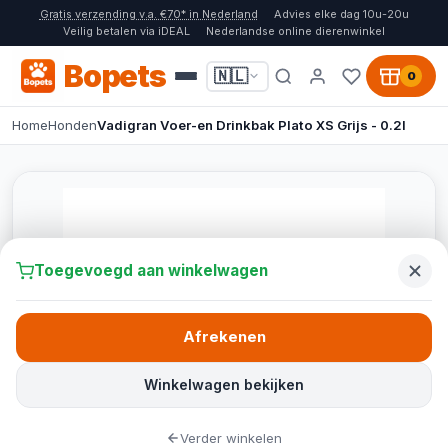
Gratis verzending v.a. €70* in Nederland
Advies elke dag 10u-20u
Veilig betalen via iDEAL
Nederlandse online dierenwinkel
Bopets
🇳🇱
0
Home
Honden
Vadigran Voer-en Drinkbak Plato XS Grijs - 0.2l
Toegevoegd aan winkelwagen
Afrekenen
Winkelwagen bekijken
Verder winkelen