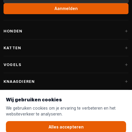
Aanmelden
HONDEN
Hondenmanden
KATTEN
Hondenkussens
Krabpalen
VOGELS
Fantail hondenmanden
Krabpaal grote katten
Hondenvoer
Parkieten
KNAAGDIEREN
Krabpalen voor Maine Coon
Hondensnoepjes & Snacks
Vogelvoer binnenvogels
Krabpaal onderdelen
Konijnenvoer
Wij gebruiken cookies
Hondenspeelgoed
Voederhuisjes
FANTAIL
Krabtonnen
Knaagdierenvoer
We gebruiken cookies om je ervaring te verbeteren en het
Halsband & Lijn
Nestkastjes & Nesting
websiteverkeer te analyseren.
Kattenmanden
Accessoires
Fantail hondenmanden
KLANTENSERVICE
Shampoo & Verzorging
Tuinvogelvoer
Kattenspeelgoed
Alles accepteren
Fantail hondenkussens