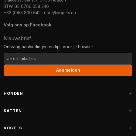
Stationsstraat 157, 9450 Haaltert
BTW: BE 0760.058.346
+32 (0)53 839 642
·
care@bopets.eu
Volg ons op Facebook
Nieuwsbrief
Ontvang aanbiedingen en tips voor je huisdier.
Aanmelden
HONDEN
Hondenmanden
KATTEN
Hondenkussens
Krabpalen
VOGELS
Fantail hondenmanden