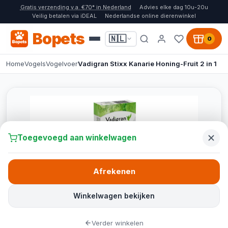
Gratis verzending v.a. €70* in Nederland
Advies elke dag 10u-20u
Veilig betalen via iDEAL
Nederlandse online dierenwinkel
Bopets
🇳🇱
0
Home
Vogels
Vogelvoer
Vadigran Stixx Kanarie Honing-Fruit 2 in 1
Toegevoegd aan winkelwagen
Afrekenen
Winkelwagen bekijken
Verder winkelen