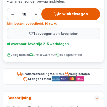
vitamines, zonder bewaarmiddelen.
−
+
In winkelwagen
Min. bestelhoeveelheid: 10 stuks
Toevoegen aan favorieten
Leverbaar: levertijd 2-5 werkdagen
Veilig betalen
Gratis v.a. €70*
14 dagen retour
Gratis verzending v.a. €70*
Veilig betalen
14 dagen retour
VISA
Bancontact
iDEAL
Beschrijving