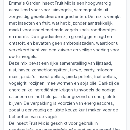
Emma's Garden Insect Fruit Mix is een hoogwaardig
aanvullend voer voor tuinvogels, samengesteld uit
zorgvuldig geselecteerde ingrediënten. De mix is verrijkt
met insecten en fruit, wat het bijzonder aantrekkelijk
maakt voor insectenetende vogels zoals roodborstjes
en merels. De ingrediënten zijn grondig gereinigd en
ontstoft, en bevatten geen ambrosiazaden, waardoor u
verzekerd bent van een zuivere en veilige voeding voor
uw tuinvogels.
Deze mix bevat een rijke samenstelling van lijnzaad,
rijst, haver, zonnebloempitten, tarwe, cardy, milocorn,
maïs, pinda's, insect pellets, pinda pellets, fruit pellets,
vogelgrit, rozijnen, meelwormen en soja olie. Dankzij de
energierijke ingrediënten krijgen tuinvogels de nodige
calorieën om het hele jaar door gezond en energiek te
blijven. De verpakking is voorzien van energiescores,
zodat u eenvoudig de juiste keuze kunt maken voor de
behoeften van de vogels.
De Insect Fruit Mix is geschikt voor gebruik in
voedersilo's, op voedertafels of direct op de grond. Het