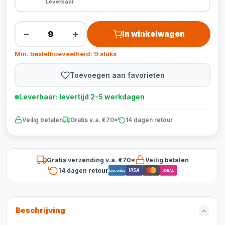
Leverbaar
−
+
In winkelwagen
Min. bestelhoeveelheid: 9 stuks
Toevoegen aan favorieten
Leverbaar: levertijd 2-5 werkdagen
Veilig betalen
Gratis v.a. €70*
14 dagen retour
Gratis verzending v.a. €70*
Veilig betalen
14 dagen retour
VISA
Bancontact
iDEAL
Beschrijving