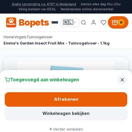
Gratis verzending v.a. €70* in Nederland
Advies elke dag 10u-20u
Veilig betalen via iDEAL
Nederlandse online dierenwinkel
Bopets
🇳🇱
0
Home
Vogels
Tuinvogelvoer
Emma's Garden Insect Fruit Mix - Tuinvogelvoer - 1.1kg
Toegevoegd aan winkelwagen
Afrekenen
Winkelwagen bekijken
Verder winkelen