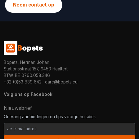
Neem contact op
B
opets
Bopets, Herman Johan
Stationsstraat 157, 9450 Haaltert
BTW: BE 0760.058.346
+32 (0)53 839 642
·
care@bopets.eu
Volg ons op Facebook
Nieuwsbrief
Ontvang aanbiedingen en tips voor je huisdier.