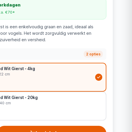
werkdagen
v.a. €70*
st is een enkelvoudig graan en zaad, ideaal als
or vogels. Het wordt zorgvuldig verwerkt en
zuiverheid en versheid.
2 opties
 Wit Gierst - 4kg
 22 cm
 Wit Gierst - 20kg
 40 cm