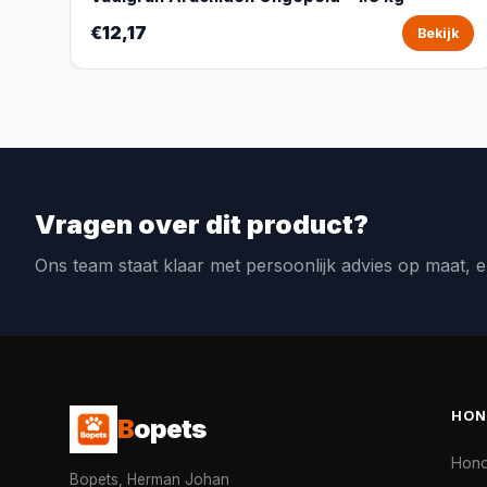
€12,17
Bekijk
Vragen over dit product?
Ons team staat klaar met persoonlijk advies op maat, e
HON
B
opets
Hon
Bopets, Herman Johan