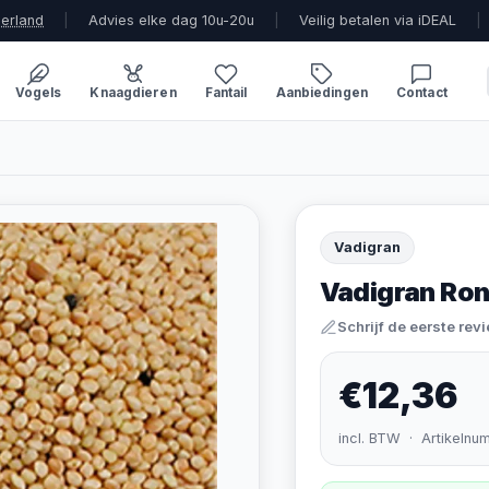
derland
|
Advies elke dag 10u-20u
|
Veilig betalen via iDEAL
|
Vogels
Knaagdieren
Fantail
Aanbiedingen
Contact
Vadigran
Vadigran Rond
Schrijf de eerste rev
€12,36
incl. BTW · Artikelnu