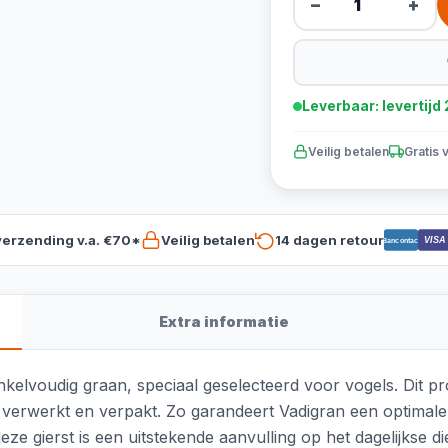
−
+
Leverbaar: levertij
Veilig betalen
Gratis 
verzending v.a. €70*
Veilig betalen
14 dagen retour
VISA
Bancontact
Extra informatie
elvoudig graan, speciaal geselecteerd voor vogels. Dit pro
 verwerkt en verpakt. Zo garandeert Vadigran een optimale 
eze gierst is een uitstekende aanvulling op het dagelijkse di