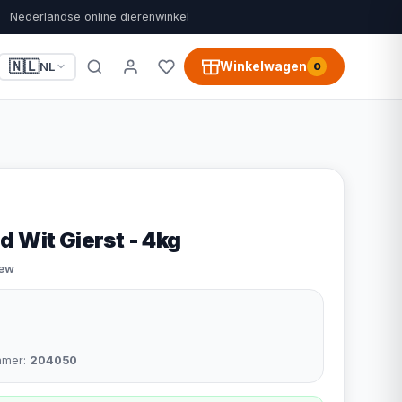
Nederlandse online dierenwinkel
🇳🇱
Winkelwagen
NL
0
 Wit Gierst - 4kg
iew
mmer:
204050