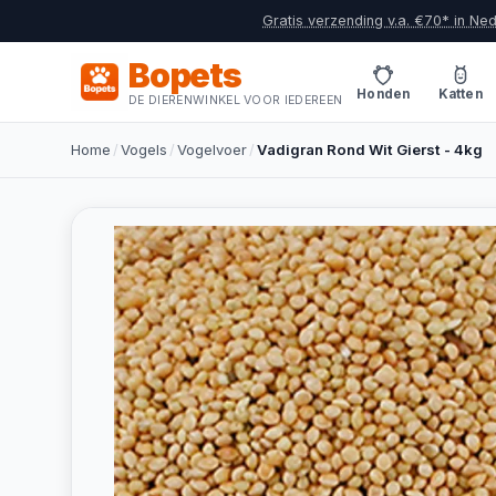
Gratis verzending v.a. €70* in Ne
Bopets
Honden
Katten
DE DIERENWINKEL VOOR IEDEREEN
Home
/
Vogels
/
Vogelvoer
/
Vadigran Rond Wit Gierst - 4kg