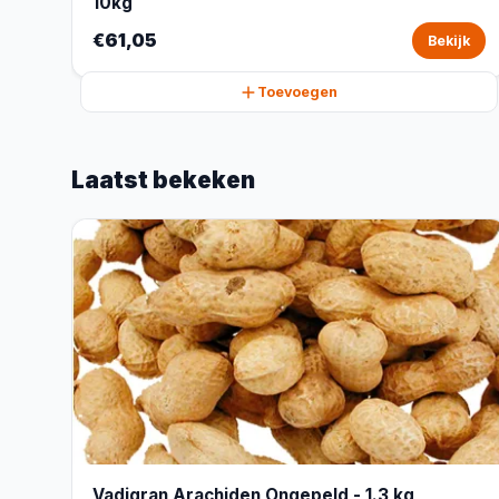
10kg
€61,05
Bekijk
Toevoegen
Laatst bekeken
Vadigran Arachiden Ongepeld - 1.3 kg