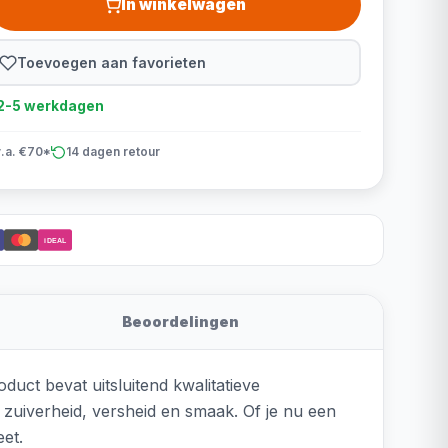
In winkelwagen
Toevoegen aan favorieten
d 2-5 werkdagen
v.a. €70*
14 dagen retour
iDEAL
Beoordelingen
duct bevat uitsluitend kwalitatieve
zuiverheid, versheid en smaak. Of je nu een
eet.