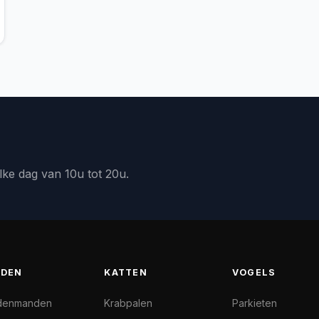
lke dag van 10u tot 20u.
DEN
KATTEN
VOGELS
denmanden
Krabpalen
Parkieten