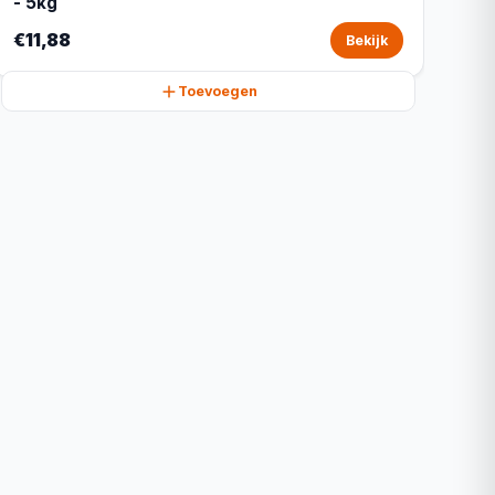
- 5kg
€11,88
Bekijk
Toevoegen