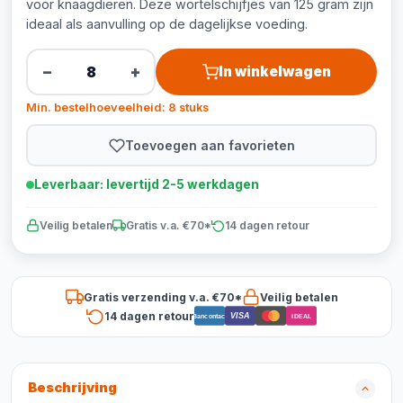
voor knaagdieren. Deze wortelschijfjes van 125 gram zijn
ideaal als aanvulling op de dagelijkse voeding.
−
+
In winkelwagen
Min. bestelhoeveelheid: 8 stuks
Toevoegen aan favorieten
Leverbaar: levertijd 2-5 werkdagen
Veilig betalen
Gratis v.a. €70*
14 dagen retour
Gratis verzending v.a. €70*
Veilig betalen
14 dagen retour
VISA
Bancontact
iDEAL
Beschrijving