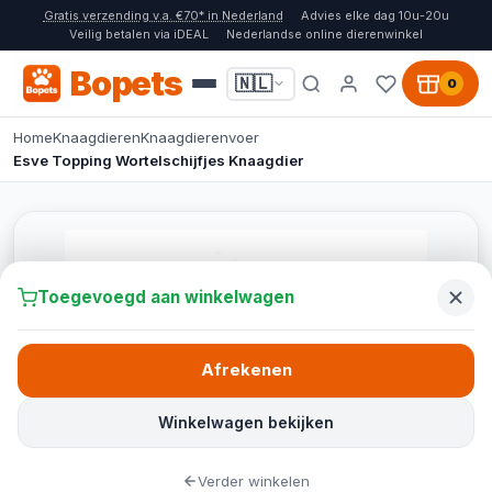
Gratis verzending v.a. €70* in Nederland
Advies elke dag 10u-20u
Veilig betalen via iDEAL
Nederlandse online dierenwinkel
Bopets
🇳🇱
0
Home
Knaagdieren
Knaagdierenvoer
Esve Topping Wortelschijfjes Knaagdier
Toegevoegd aan winkelwagen
Afrekenen
Winkelwagen bekijken
Verder winkelen