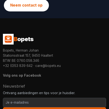
Neem contact op
B
opets
Bopets, Herman Johan
Stationsstraat 157, 9450 Haaltert
BTW: BE 0760.058.346
+32 (0)53 839 642
·
care@bopets.eu
Volg ons op Facebook
Nieuwsbrief
Ontvang aanbiedingen en tips voor je huisdier.