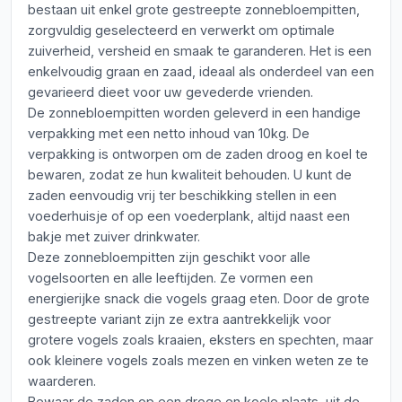
bestaan uit enkel grote gestreepte zonnebloempitten,
zorgvuldig geselecteerd en verwerkt om optimale
zuiverheid, versheid en smaak te garanderen. Het is een
enkelvoudig graan en zaad, ideaal als onderdeel van een
gevarieerd dieet voor uw gevederde vrienden.
De zonnebloempitten worden geleverd in een handige
verpakking met een netto inhoud van 10kg. De
verpakking is ontworpen om de zaden droog en koel te
bewaren, zodat ze hun kwaliteit behouden. U kunt de
zaden eenvoudig vrij ter beschikking stellen in een
voederhuisje of op een voederplank, altijd naast een
bakje met zuiver drinkwater.
Deze zonnebloempitten zijn geschikt voor alle
vogelsoorten en alle leeftijden. Ze vormen een
energierijke snack die vogels graag eten. Door de grote
gestreepte variant zijn ze extra aantrekkelijk voor
grotere vogels zoals kraaien, eksters en spechten, maar
ook kleinere vogels zoals mezen en vinken weten ze te
waarderen.
Bewaar de zaden op een droge en koele plaats, uit de