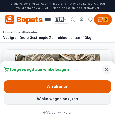
Gratis verzending v.a. €70* in Nederland
Advies elke dag 10u-20u
Veilig betalen via iDEAL
Nederlandse online dierenwinkel
Bopets
🇳🇱
0
Home
Vogels
Parkieten
Vadigran Grote Gestreepte Zonnebloempitten - 10kg
Toegevoegd aan winkelwagen
Afrekenen
Winkelwagen bekijken
Verder winkelen