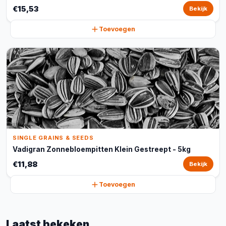
€15,53
Bekijk
Toevoegen
SINGLE GRAINS & SEEDS
Vadigran Zonnebloempitten Klein Gestreept - 5kg
€11,88
Bekijk
Toevoegen
Laatst bekeken