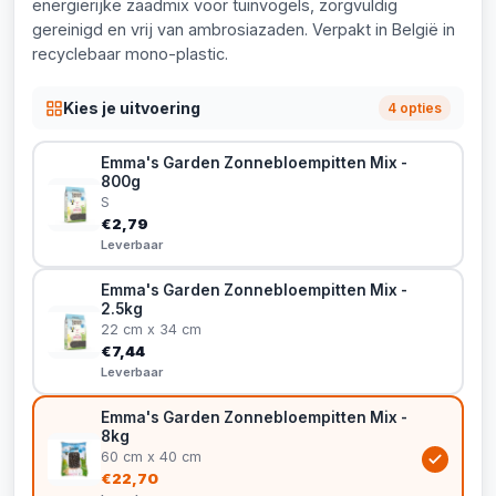
energierijke zaadmix voor tuinvogels, zorgvuldig
gereinigd en vrij van ambrosiazaden. Verpakt in België in
recyclebaar mono-plastic.
Kies je uitvoering
4 opties
Emma's Garden Zonnebloempitten Mix -
800g
S
€2,79
Leverbaar
Emma's Garden Zonnebloempitten Mix -
2.5kg
22 cm x 34 cm
€7,44
Leverbaar
Emma's Garden Zonnebloempitten Mix -
8kg
60 cm x 40 cm
€22,70