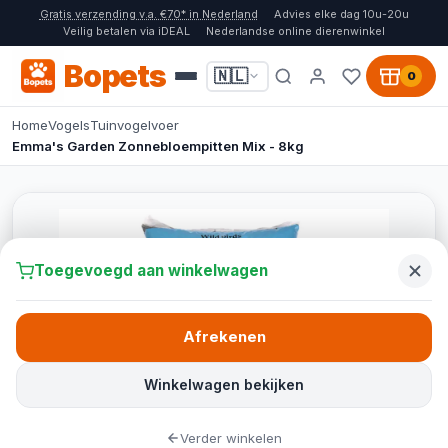
Gratis verzending v.a. €70* in Nederland
Advies elke dag 10u-20u
Veilig betalen via iDEAL
Nederlandse online dierenwinkel
Bopets
🇳🇱
0
Home
Vogels
Tuinvogelvoer
Emma's Garden Zonnebloempitten Mix - 8kg
Toegevoegd aan winkelwagen
Afrekenen
Winkelwagen bekijken
Verder winkelen