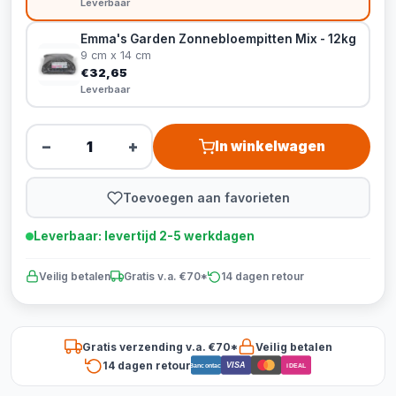
Leverbaar
Emma's Garden Zonnebloempitten Mix - 12kg
9 cm x 14 cm
€32,65
Leverbaar
−
+
In winkelwagen
Toevoegen aan favorieten
Leverbaar: levertijd 2-5 werkdagen
Veilig betalen
Gratis v.a. €70*
14 dagen retour
Gratis verzending v.a. €70*
Veilig betalen
14 dagen retour
VISA
Bancontact
iDEAL