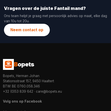
Vragen over de juiste Fantail mand?
Ons team helpt je graag met persoonlijk advies op maat, elke dag
van 10u tot 20u.
Neem contact op
B
opets
Bopets, Herman Johan
Stationsstraat 157, 9450 Haaltert
BTW: BE 0760.058.346
+32 (0)53 839 642
·
care@bopets.eu
Volg ons op Facebook