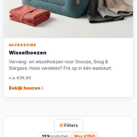
ACCESSOIRE
Wisselhoezen
Vervang- en wisselhoezen voor Snooze, Snug &
Stargaze. Hoes versleten? Fris op in één wasbeurt.
v.a. €39,95
Bekijk hoezen
Filters
123
producten
Max.
€250