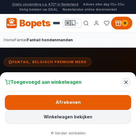
Gratis verzending v.a. €70* in Nederland
Advies elke dag 10u-20u
Veilig betalen via iDEAL
Nederlandse online dierenwinkel
Bopets
🇳🇱
0
Home
Fantail
Fantail hondenmanden
FANTAIL, BELGISCH PREMIUM MERK
Fantail hondenmanden
Toegevoegd aan winkelwagen
Fantail hondenmanden combineren Belgisch design met
orthopedisch schuim en vlekbestendige, wasbare hoezen. Kies de
Snooze, Snug of Stargaze voor de perfecte slaapplek voor je
Afrekenen
hond.
Winkelwagen bekijken
Bekijk alle Fantail manden
Verder winkelen