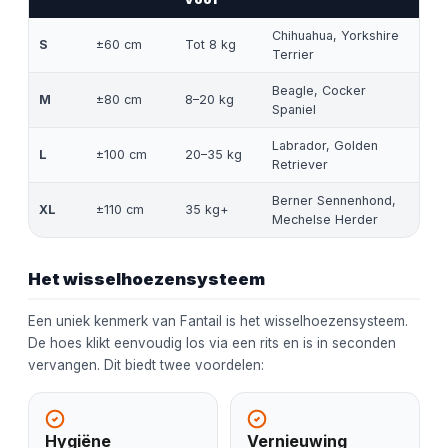
Chihuahua, Yorkshire
S
±60 cm
Tot 8 kg
Terrier
Beagle, Cocker
M
±80 cm
8–20 kg
Spaniel
Labrador, Golden
L
±100 cm
20–35 kg
Retriever
Berner Sennenhond,
XL
±110 cm
35 kg+
Mechelse Herder
Het wisselhoezensysteem
Een uniek kenmerk van Fantail is het wisselhoezensysteem.
De hoes klikt eenvoudig los via een rits en is in seconden
vervangen. Dit biedt twee voordelen:
Hygiëne
Vernieuwing