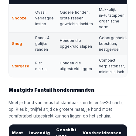
Makkelijk
Ovaal,
Oudere honden,
in-/uitstappen,
Snooze
verlaagde
grote rassen,
organische
instap
gewrichtsklachten
vorm
Rond, 4
Geborgenheid,
Honden die
Snug
gelijke
kopsteun,
opgekruld slapen
randen
nestgevoel
Compact,
Plat
Honden die
Stargaze
verplaatsbaar,
matras
uitgestrekt liggen
minimalistisch
Maatgids Fantail hondenmanden
Meet je hond van neus tot staartbasis en tel er 15–20 cm bij
op. Kies bij twijfel altijd de grotere maat, je hond moet
comfortabel uitgestrekt kunnen liggen op het schuim.
Geschikt
Maat
Inwendig
Voorbeeldrassen
voor