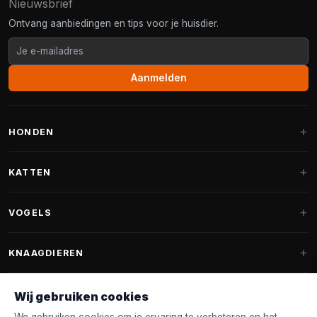
Nieuwsbrief
Ontvang aanbiedingen en tips voor je huisdier.
Aanmelden
HONDEN
Hondenmanden
KATTEN
Hondenkussens
Krabpalen
VOGELS
Fantail hondenmanden
Krabpaal grote katten
Hondenvoer
Parkieten
KNAAGDIEREN
Krabpalen voor Maine Coon
Hondensnoepjes & Snacks
Vogelvoer binnenvogels
Krabpaal onderdelen
Konijnenvoer
Wij gebruiken cookies
Hondenspeelgoed
Voederhuisjes
FANTAIL
Krabtonnen
Knaagdierenvoer