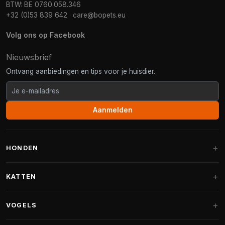
BTW: BE 0760.058.346
+32 (0)53 839 642
·
care@bopets.eu
Volg ons op Facebook
Nieuwsbrief
Ontvang aanbiedingen en tips voor je huisdier.
Aanmelden
HONDEN
Hondenmanden
KATTEN
Hondenkussens
Krabpalen
VOGELS
Fantail hondenmanden
Krabpaal grote katten