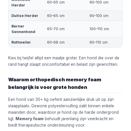
60–65 cm
90–100 cm
Herder
Duitse Herder
60–65 cm
90–100 cm
Berner
65–70 cm
100–110 cm
Sennenhond
Rottweiler
60–68 cm
90–110 cm
Kies bij twijfel altijd een maatje groter. Een hond die over de
rand hangt slaapt oncomfortabel en belast zijn gewrichten.
Waarom orthopedisch memory foam
belangrijk is voor grote honden
Een hond van 30+ kg oefent aanzienlijke druk uit op zijn
slaapplaats. Gewone polyestervulling zakt binnen enkele
maanden door, waardoor je hond op de harde ondergrond
ligt.
Memory foam
behoudt jarenlang zijn veerkracht en
biedt therapeutische ondersteuning voor: