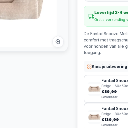
Levertijd 2-4 
Gratis verzending 
De Fantail Snooze Mel
comfort met traagschu
voor honden van alle g
toegang.
Kies je uitvoering
Fantail Snoo
Beige · 60x50
€89,99
Leverbaar
Fantail Snoo
Beige · 80x60
€139,99
Leverbaar