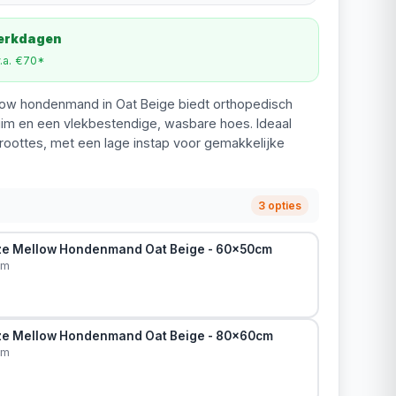
werkdagen
v.a. €70*
low hondenmand in Oat Beige biedt orthopedisch
im en een vlekbestendige, wasbare hoes. Ideaal
roottes, met een lage instap voor gemakkelijke
3 opties
ze Mellow Hondenmand Oat Beige - 60x50cm
cm
ze Mellow Hondenmand Oat Beige - 80x60cm
cm