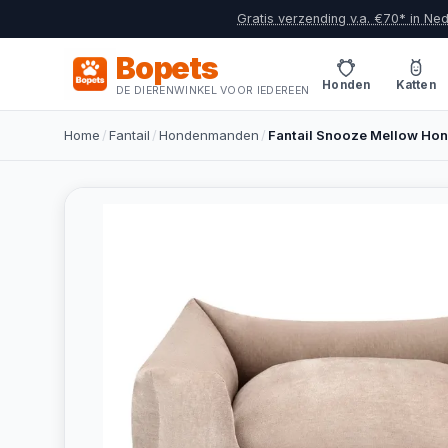
Gratis verzending v.a. €70* in Ne
Bopets
Honden
Katten
DE DIERENWINKEL VOOR IEDEREEN
Home
/
Fantail
/
Hondenmanden
/
Fantail Snooze Mellow Ho