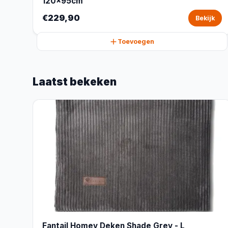
120x95cm
€229,90
Bekijk
Toevoegen
Laatst bekeken
Fantail Homey Deken Shade Grey - L