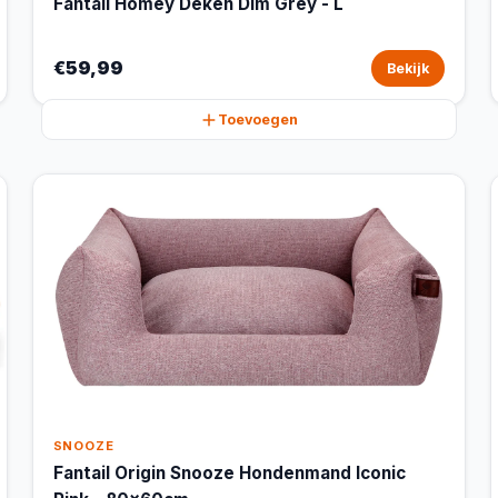
Fantail Homey Deken Dim Grey - L
€59,99
Bekijk
Toevoegen
SNOOZE
Fantail Origin Snooze Hondenmand Iconic