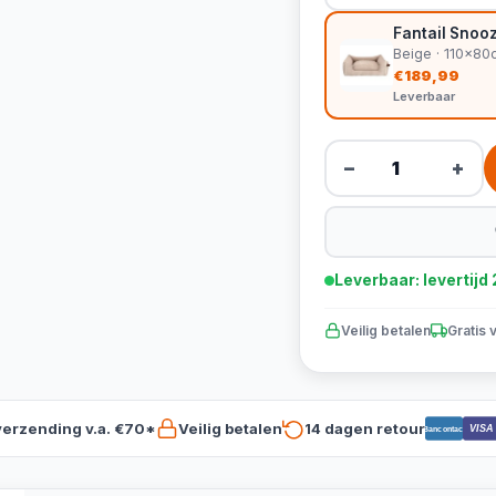
Fantail Snoo
Beige · 110x80
€189,99
Leverbaar
−
+
Leverbaar: levertij
Veilig betalen
Gratis 
verzending v.a. €70*
Veilig betalen
14 dagen retour
VISA
Bancontact