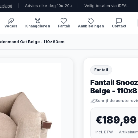
derland
|
Advies elke dag 10u-20u
|
Veilig betalen via iDEAL
|
Vogels
Knaagdieren
Fantail
Aanbiedingen
Contact
ndenmand Oat Beige - 110x80cm
Fantail
Fantail Sno
Beige - 110x
Schrijf de eerste rev
€189,99
incl. BTW · Artikelnu