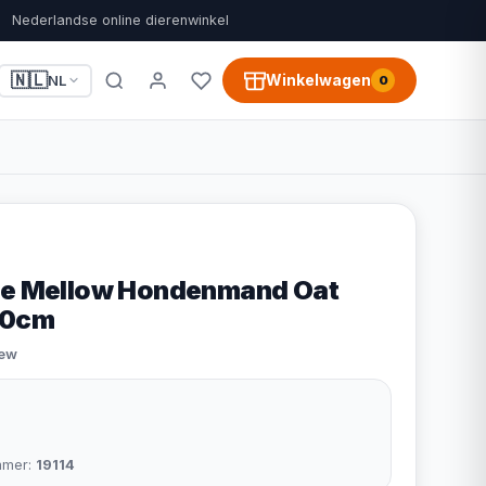
Nederlandse online dierenwinkel
🇳🇱
Winkelwagen
NL
0
oze Mellow Hondenmand Oat
80cm
iew
mmer:
19114