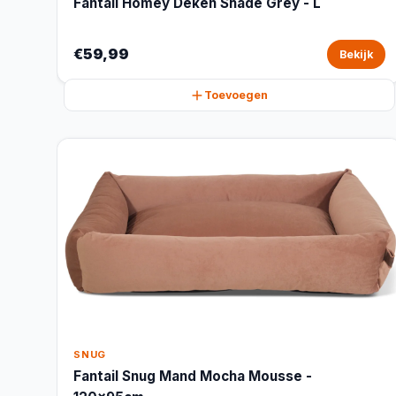
Fantail Homey Deken Shade Grey - L
€59,99
Bekijk
Toevoegen
SNUG
Fantail Snug Mand Mocha Mousse -