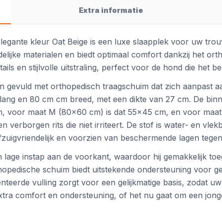
Extra informatie
egante kleur Oat Beige is een luxe slaapplek voor uw tro
lijke materialen en biedt optimaal comfort dankzij het or
ls en stijlvolle uitstraling, perfect voor de hond die het be
 gevuld met orthopedisch traagschuim dat zich aanpast a
lang en 80 cm cm breed, met een dikte van 27 cm. De binn
, voor maat M (80x60 cm) is dat 55x45 cm, en voor maat
 verborgen rits die niet irriteert. De stof is water- en v
zuigvriendelijk en voorzien van beschermende lagen tegen 
ge instap aan de voorkant, waardoor hij gemakkelijk toega
thopedische schuim biedt uitstekende ondersteuning voor ge
teerde vulling zorgt voor een gelijkmatige basis, zodat uw 
xtra comfort en ondersteuning, of het nu gaat om een jon