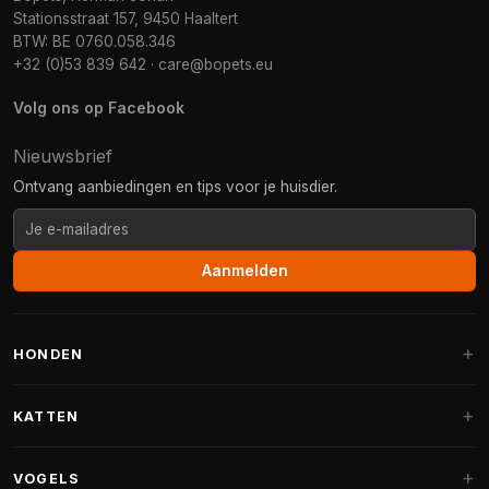
Stationsstraat 157, 9450 Haaltert
BTW: BE 0760.058.346
+32 (0)53 839 642
·
care@bopets.eu
Volg ons op Facebook
Nieuwsbrief
Ontvang aanbiedingen en tips voor je huisdier.
Aanmelden
HONDEN
Hondenmanden
KATTEN
Hondenkussens
Krabpalen
VOGELS
Fantail hondenmanden