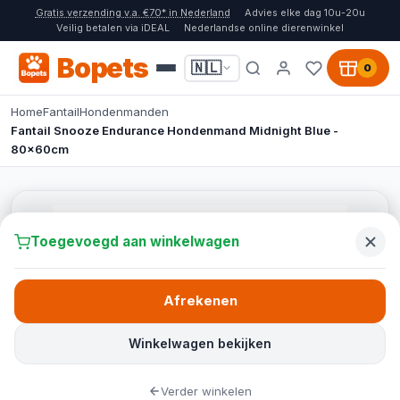
Gratis verzending v.a. €70* in Nederland
Advies elke dag 10u-20u
Veilig betalen via iDEAL
Nederlandse online dierenwinkel
Bopets
🇳🇱
0
Home
Fantail
Hondenmanden
Fantail Snooze Endurance Hondenmand Midnight Blue -
80x60cm
Toegevoegd aan winkelwagen
Afrekenen
Winkelwagen bekijken
Verder winkelen