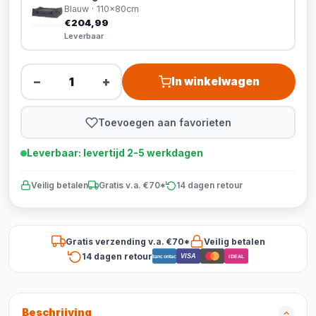
Blauw · 110x80cm
€204,99
Leverbaar
−
+
In winkelwagen
Toevoegen aan favorieten
Leverbaar: levertijd 2-5 werkdagen
Veilig betalen
Gratis v.a. €70*
14 dagen retour
Gratis verzending v.a. €70*
Veilig betalen
14 dagen retour
VISA
Bancontact
iDEAL
Beschrijving