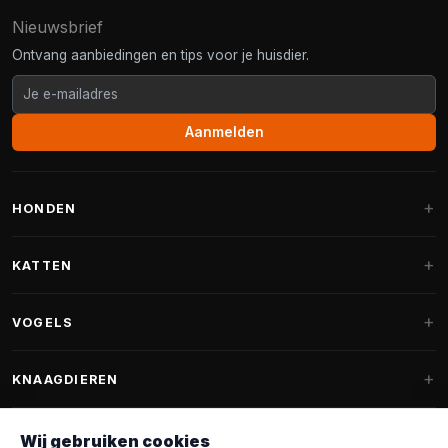
Nieuwsbrief
Ontvang aanbiedingen en tips voor je huisdier.
Aanmelden
HONDEN
Hondenmanden
KATTEN
Hondenkussens
Krabpalen
VOGELS
Fantail hondenmanden
Krabpaal grote katten
Hondenvoer
Parkieten
KNAAGDIEREN
Krabpalen voor Maine Coon
Hondensnoepjes & Snacks
Vogelvoer binnenvogels
Krabpaal onderdelen
Konijnenvoer
Wij gebruiken cookies
Hondenspeelgoed
Voederhuisjes