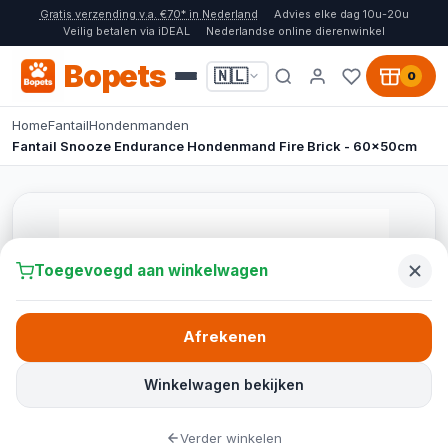
Gratis verzending v.a. €70* in Nederland
Advies elke dag 10u-20u
Veilig betalen via iDEAL
Nederlandse online dierenwinkel
Bopets
🇳🇱
0
Home
Fantail
Hondenmanden
Fantail Snooze Endurance Hondenmand Fire Brick - 60x50cm
Toegevoegd aan winkelwagen
Afrekenen
Winkelwagen bekijken
Verder winkelen