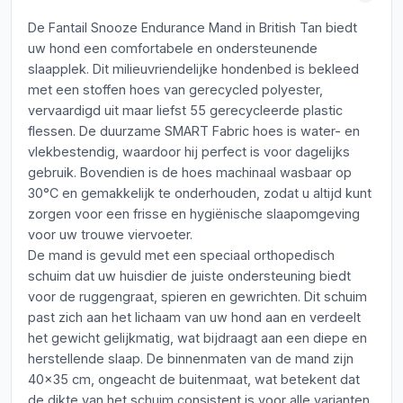
De Fantail Snooze Endurance Mand in British Tan biedt
uw hond een comfortabele en ondersteunende
slaapplek. Dit milieuvriendelijke hondenbed is bekleed
met een stoffen hoes van gerecycled polyester,
vervaardigd uit maar liefst 55 gerecycleerde plastic
flessen. De duurzame SMART Fabric hoes is water- en
vlekbestendig, waardoor hij perfect is voor dagelijks
gebruik. Bovendien is de hoes machinaal wasbaar op
30°C en gemakkelijk te onderhouden, zodat u altijd kunt
zorgen voor een frisse en hygiënische slaapomgeving
voor uw trouwe viervoeter.
De mand is gevuld met een speciaal orthopedisch
schuim dat uw huisdier de juiste ondersteuning biedt
voor de ruggengraat, spieren en gewrichten. Dit schuim
past zich aan het lichaam van uw hond aan en verdeelt
het gewicht gelijkmatig, wat bijdraagt aan een diepe en
herstellende slaap. De binnenmaten van de mand zijn
40x35 cm, ongeacht de buitenmaat, wat betekent dat
de dikte van het schuim consistent is voor alle varianten.