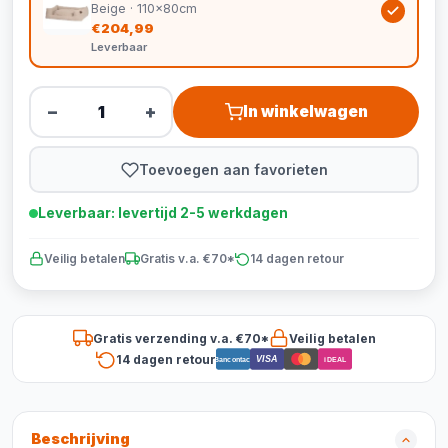
Beige · 110x80cm
€204,99
Leverbaar
−
+
In winkelwagen
Toevoegen aan favorieten
Leverbaar: levertijd 2-5 werkdagen
Veilig betalen
Gratis v.a. €70*
14 dagen retour
Gratis verzending v.a. €70*
Veilig betalen
14 dagen retour
VISA
Bancontact
iDEAL
Beschrijving