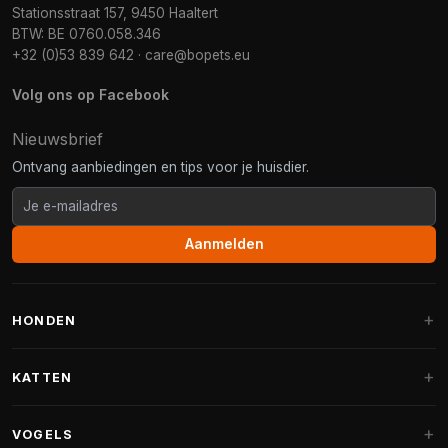
Stationsstraat 157, 9450 Haaltert
BTW: BE 0760.058.346
+32 (0)53 839 642
·
care@bopets.eu
Volg ons op Facebook
Nieuwsbrief
Ontvang aanbiedingen en tips voor je huisdier.
Aanmelden
HONDEN
Hondenmanden
KATTEN
Hondenkussens
Krabpalen
VOGELS
Fantail hondenmanden