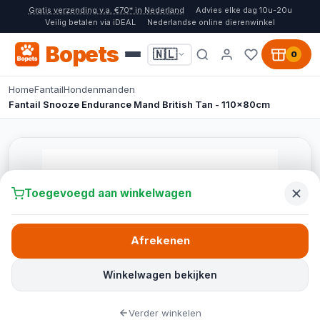
Gratis verzending v.a. €70* in Nederland
Advies elke dag 10u-20u
Veilig betalen via iDEAL
Nederlandse online dierenwinkel
Bopets
🇳🇱
0
Home
Fantail
Hondenmanden
Fantail Snooze Endurance Mand British Tan - 110x80cm
Toegevoegd aan winkelwagen
Afrekenen
Winkelwagen bekijken
Verder winkelen