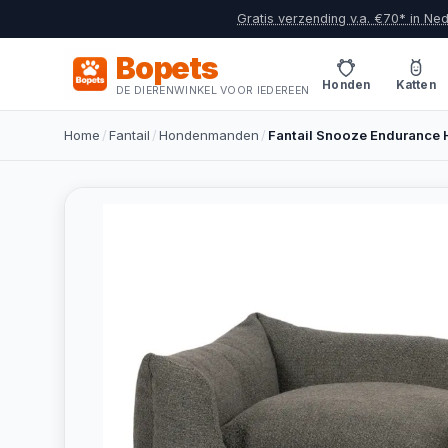
Gratis verzending v.a. €70* in Ne
Bopets
Honden
Katten
DE DIERENWINKEL VOOR IEDEREEN
Home
/
Fantail
/
Hondenmanden
/
Fantail Snooze Enduranc