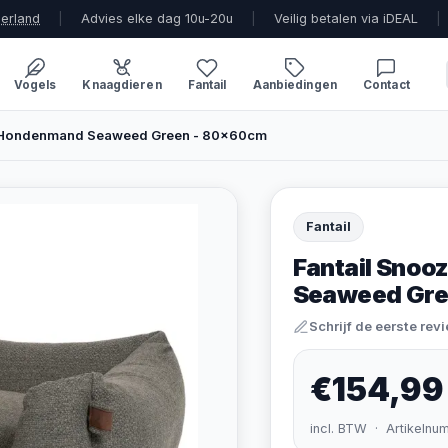
derland
|
Advies elke dag 10u-20u
|
Veilig betalen via iDEAL
|
Vogels
Knaagdieren
Fantail
Aanbiedingen
Contact
e Hondenmand Seaweed Green - 80x60cm
Fantail
Fantail Sno
Seaweed Gre
Schrijf de eerste rev
€154,99
incl. BTW · Artikelnu