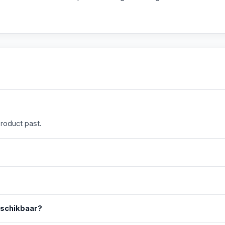
product past.
eschikbaar?