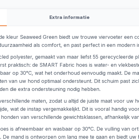
Extra informatie
e kleur Seaweed Green biedt uw trouwe viervoeter een co
urzaamheid als comfort, en past perfect in een modern in
ed polyester, gemaakt van maar liefst 55 gerecycleerde plast
erst praktisch: de SMART Fabric hoes is water- en vlekbest
sbaar op 30°C, wat het onderhoud eenvoudig maakt. De man
ten van uw hond optimaal ondersteunt. Dit schuim past zi
den die extra ondersteuning nodig hebben.
erschillende maten, zodat u altijd de juiste maat voor uw 
de, wat de instap vergemakkelijkt. Dit is vooral handig v
honden van verschillende gewichtsklassen, afhankelijk va
oes is afneembaar en wasbaar op 30°C. De vulling van ort
t. De mand is ontworpen om lang mee te gaan en biedt uw