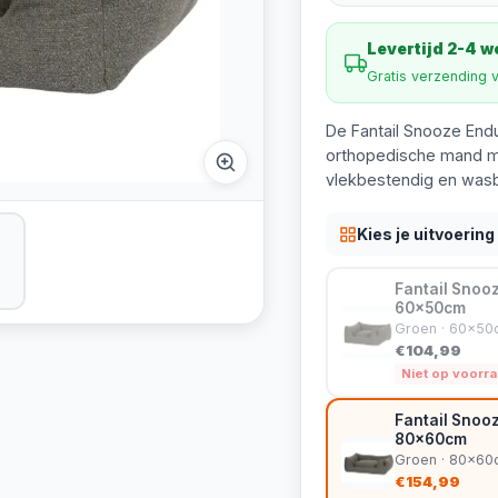
Levertijd 2-4 
Gratis verzending 
De Fantail Snooze En
orthopedische mand me
vlekbestendig en wasb
Kies je uitvoering
Fantail Sno
60x50cm
Groen · 60x50
€104,99
Niet op voorr
Fantail Sno
80x60cm
Groen · 80x60
€154,99