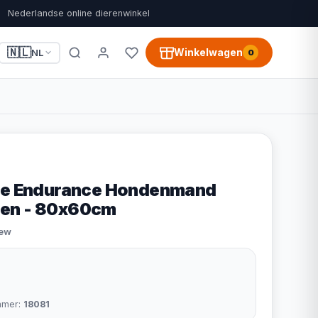
Nederlandse online dierenwinkel
🇳🇱
Winkelwagen
NL
0
oze Endurance Hondenmand
en - 80x60cm
iew
mmer:
18081