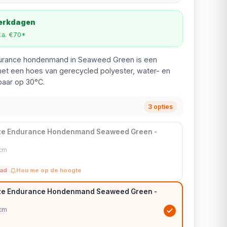
werkdagen
v.a. €70*
durance hondenmand in Seaweed Green is een
t een hoes van gerecycled polyester, water- en
aar op 30°C.
3 opties
oze Endurance Hondenmand Seaweed Green -
cm
aad
Hou me op de hoogte
oze Endurance Hondenmand Seaweed Green -
cm