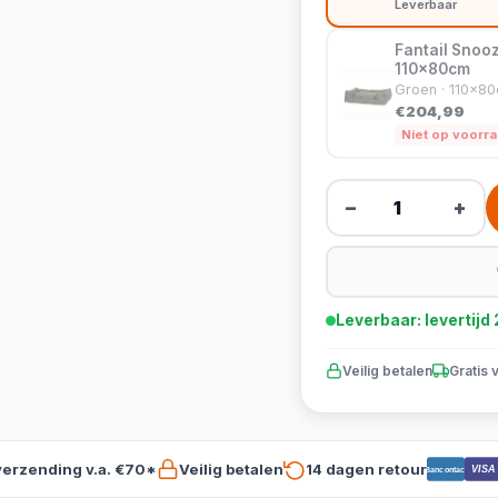
Leverbaar
Fantail Sno
110x80cm
Groen · 110x8
€204,99
Niet op voorr
−
+
Leverbaar: levertij
Veilig betalen
Gratis 
verzending v.a. €70*
Veilig betalen
14 dagen retour
VISA
Bancontact