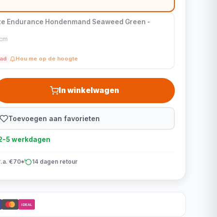
oze Endurance Hondenmand Seaweed Green -
0cm
aad
Hou me op de hoogte
In winkelwagen
Toevoegen aan favorieten
d 2-5 werkdagen
v.a. €70*
14 dagen retour
iDEAL