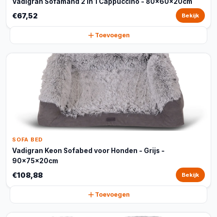
Vadigran Sofamand 2 in 1 Cappuccino - 80x60x20cm
€67,52
Bekijk
Toevoegen
SOFA BED
Vadigran Keon Sofabed voor Honden - Grijs -
90x75x20cm
€108,88
Bekijk
Toevoegen