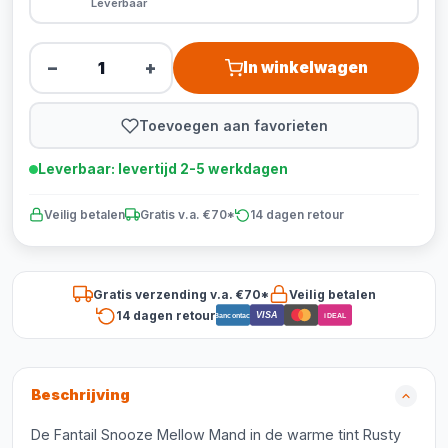
Leverbaar
−
+
In winkelwagen
Toevoegen aan favorieten
Leverbaar: levertijd 2-5 werkdagen
Veilig betalen
Gratis v.a. €70*
14 dagen retour
Gratis verzending v.a. €70*
Veilig betalen
14 dagen retour
VISA
Bancontact
iDEAL
Beschrijving
De Fantail Snooze Mellow Mand in de warme tint Rusty