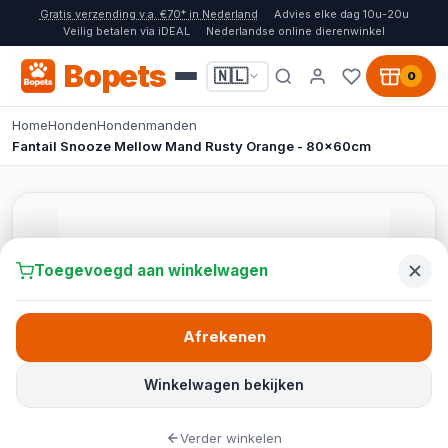
Gratis verzending v.a. €70* in Nederland
Advies elke dag 10u-20u
Veilig betalen via iDEAL
Nederlandse online dierenwinkel
Bopets
🇳🇱
0
Home
Honden
Hondenmanden
Fantail Snooze Mellow Mand Rusty Orange - 80x60cm
Toegevoegd aan winkelwagen
Afrekenen
Winkelwagen bekijken
Verder winkelen