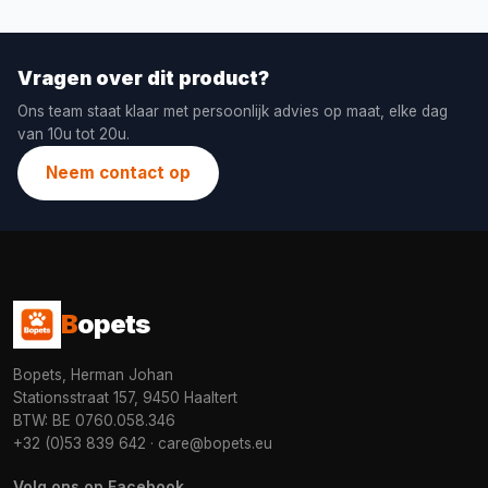
Vragen over dit product?
Ons team staat klaar met persoonlijk advies op maat, elke dag
van 10u tot 20u.
Neem contact op
B
opets
Bopets, Herman Johan
Stationsstraat 157, 9450 Haaltert
BTW: BE 0760.058.346
+32 (0)53 839 642
·
care@bopets.eu
Volg ons op Facebook