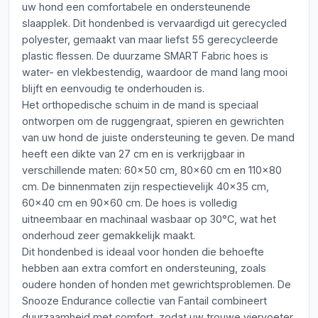
uw hond een comfortabele en ondersteunende
slaapplek. Dit hondenbed is vervaardigd uit gerecycled
polyester, gemaakt van maar liefst 55 gerecycleerde
plastic flessen. De duurzame SMART Fabric hoes is
water- en vlekbestendig, waardoor de mand lang mooi
blijft en eenvoudig te onderhouden is.
Het orthopedische schuim in de mand is speciaal
ontworpen om de ruggengraat, spieren en gewrichten
van uw hond de juiste ondersteuning te geven. De mand
heeft een dikte van 27 cm en is verkrijgbaar in
verschillende maten: 60x50 cm, 80x60 cm en 110x80
cm. De binnenmaten zijn respectievelijk 40x35 cm,
60x40 cm en 90x60 cm. De hoes is volledig
uitneembaar en machinaal wasbaar op 30°C, wat het
onderhoud zeer gemakkelijk maakt.
Dit hondenbed is ideaal voor honden die behoefte
hebben aan extra comfort en ondersteuning, zoals
oudere honden of honden met gewrichtsproblemen. De
Snooze Endurance collectie van Fantail combineert
duurzaamheid met comfort, zodat uw trouwe viervoeter