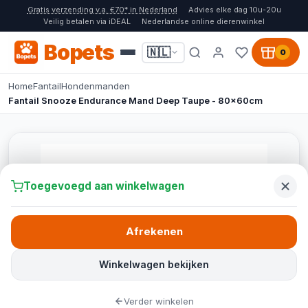
Gratis verzending v.a. €70* in Nederland
Advies elke dag 10u-20u
Veilig betalen via iDEAL
Nederlandse online dierenwinkel
Bopets
🇳🇱
0
Home
Fantail
Hondenmanden
Fantail Snooze Endurance Mand Deep Taupe - 80x60cm
Toegevoegd aan winkelwagen
Afrekenen
Winkelwagen bekijken
Verder winkelen