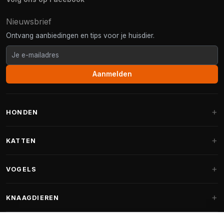
Nieuwsbrief
Ontvang aanbiedingen en tips voor je huisdier.
Aanmelden
HONDEN
Hondenmanden
KATTEN
Hondenkussens
Krabpalen
VOGELS
Fantail hondenmanden
Krabpaal grote katten
Hondenvoer
Parkieten
KNAAGDIEREN
Krabpalen voor Maine Coon
Hondensnoepjes & Snacks
Vogelvoer binnenvogels
Krabpaal onderdelen
Konijnenvoer