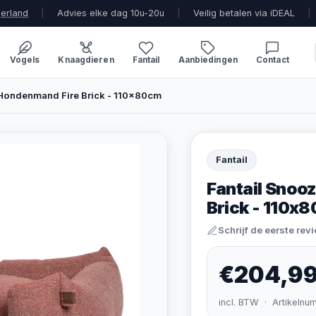
derland
|
Advies elke dag 10u-20u
|
Veilig betalen via iDEAL
|
Vogels
Knaagdieren
Fantail
Aanbiedingen
Contact
Hondenmand Fire Brick - 110x80cm
Fantail
Fantail Snoo
Brick - 110x
Schrijf de eerste rev
€204,9
incl. BTW · Artikelnu