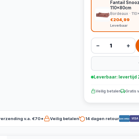
Fantail Snoo
110x80cm
Bordeaux · 11
€204,99
Leverbaar
−
+
Leverbaar: levertij
Veilig betalen
Gratis 
verzending v.a. €70*
Veilig betalen
14 dagen retour
VISA
Bancontact