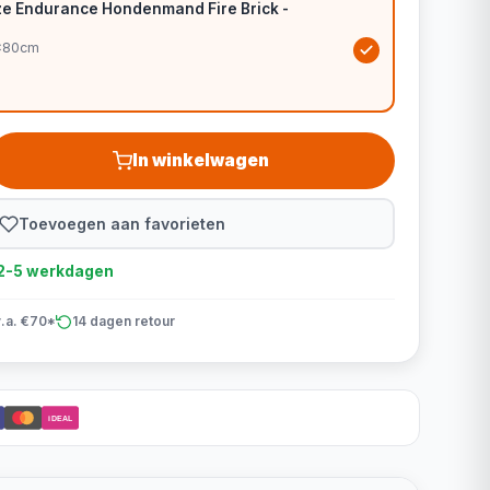
ze Endurance Hondenmand Fire Brick -
0x80cm
In winkelwagen
Toevoegen aan favorieten
d 2-5 werkdagen
v.a. €70*
14 dagen retour
iDEAL