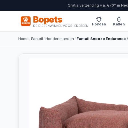
Gratis verzending v.a. €70* in Ne
Bopets
Honden
Katten
DE DIERENWINKEL VOOR IEDEREEN
Home
/
Fantail
/
Hondenmanden
/
Fantail Snooze Endurance 