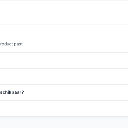
product past.
eschikbaar?