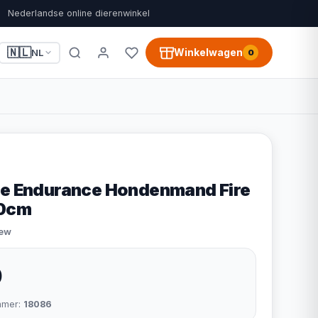
Nederlandse online dierenwinkel
🇳🇱
Winkelwagen
NL
0
ze Endurance Hondenmand Fire
80cm
iew
9
mmer:
18086