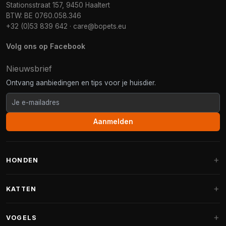
Stationsstraat 157, 9450 Haaltert
BTW: BE 0760.058.346
+32 (0)53 839 642
·
care@bopets.eu
Volg ons op Facebook
Nieuwsbrief
Ontvang aanbiedingen en tips voor je huisdier.
Aanmelden
HONDEN
Hondenmanden
KATTEN
Hondenkussens
Krabpalen
VOGELS
Fantail hondenmanden