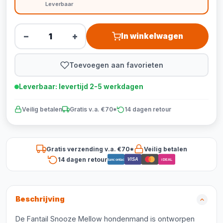
Leverbaar
−
+
In winkelwagen
Toevoegen aan favorieten
Leverbaar: levertijd 2-5 werkdagen
Veilig betalen
Gratis v.a. €70*
14 dagen retour
Gratis verzending v.a. €70*
Veilig betalen
14 dagen retour
VISA
Bancontact
iDEAL
Beschrijving
De Fantail Snooze Mellow hondenmand is ontworpen