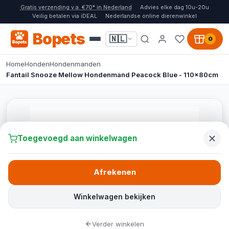
Gratis verzending v.a. €70* in Nederland
Advies elke dag 10u-20u
Veilig betalen via iDEAL
Nederlandse online dierenwinkel
Bopets
🇳🇱
0
Home
Honden
Hondenmanden
Fantail Snooze Mellow Hondenmand Peacock Blue - 110x80cm
Toegevoegd aan winkelwagen
Afrekenen
Winkelwagen bekijken
Verder winkelen