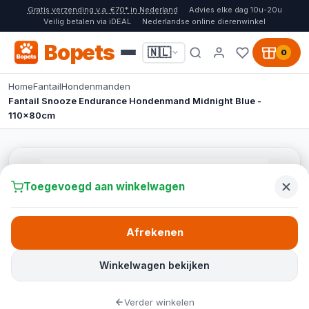
Gratis verzending v.a. €70* in Nederland
Advies elke dag 10u-20u
Veilig betalen via iDEAL
Nederlandse online dierenwinkel
Bopets
🇳🇱
0
Home
Fantail
Hondenmanden
Fantail Snooze Endurance Hondenmand Midnight Blue -
110x80cm
Toegevoegd aan winkelwagen
Afrekenen
Winkelwagen bekijken
Verder winkelen