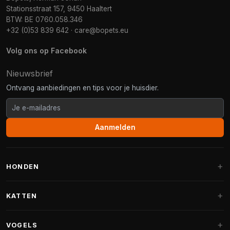
Stationsstraat 157, 9450 Haaltert
BTW: BE 0760.058.346
+32 (0)53 839 642
·
care@bopets.eu
Volg ons op Facebook
Nieuwsbrief
Ontvang aanbiedingen en tips voor je huisdier.
Aanmelden
HONDEN
Hondenmanden
KATTEN
Hondenkussens
Krabpalen
VOGELS
Fantail hondenmanden