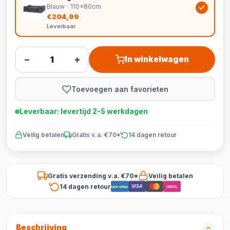
Blauw · 110x80cm
€204,99
Leverbaar
−
+
In winkelwagen
Toevoegen aan favorieten
Leverbaar: levertijd 2-5 werkdagen
Veilig betalen
Gratis v.a. €70*
14 dagen retour
Gratis verzending v.a. €70*
Veilig betalen
14 dagen retour
VISA
Bancontact
iDEAL
Beschrijving