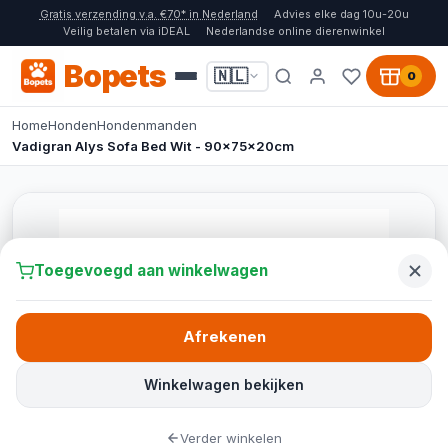
Gratis verzending v.a. €70* in Nederland
Advies elke dag 10u-20u
Veilig betalen via iDEAL
Nederlandse online dierenwinkel
Bopets
🇳🇱
0
Home
Honden
Hondenmanden
Vadigran Alys Sofa Bed Wit - 90x75x20cm
Toegevoegd aan winkelwagen
Afrekenen
Winkelwagen bekijken
Verder winkelen