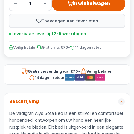
−
+
In winkelwagen
Toevoegen aan favorieten
Leverbaar: levertijd 2-5 werkdagen
Veilig betalen
Gratis v.a. €70*
14 dagen retour
Gratis verzending v.a. €70*
Veilig betalen
14 dagen retour
VISA
Bancontact
iDEAL
Beschrijving
De Vadigran Alys Sofa Bed is een stijlvol en comfortabel
hondenbed, ontworpen om uw hond een heerlijke
rustplek te bieden. Dit bed is uitgevoerd in een elegante
witte kleur die in elk interieur past. Het bed is gemaakt