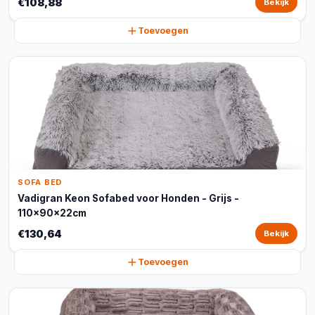
€108,88
Bekijk
Toevoegen
SOFA BED
Vadigran Keon Sofabed voor Honden - Grijs -
110x90x22cm
€130,64
Bekijk
Toevoegen