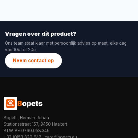
Vragen over dit product?
Ons team staat klaar met persoonlijk advies op maat, elke dag
van 10u tot 20u.
Neem contact op
B
opets
Bopets, Herman Johan
Stationsstraat 157, 9450 Haaltert
BTW: BE 0760.058.346
+32 (0)53 839 642
·
care@bopets.eu