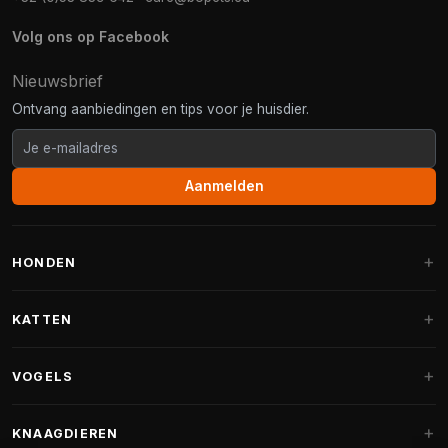
Volg ons op Facebook
Nieuwsbrief
Ontvang aanbiedingen en tips voor je huisdier.
Aanmelden
HONDEN
Hondenmanden
KATTEN
Hondenkussens
Krabpalen
VOGELS
Fantail hondenmanden
Krabpaal grote katten
Hondenvoer
Parkieten
KNAAGDIEREN
Krabpalen voor Maine Coon