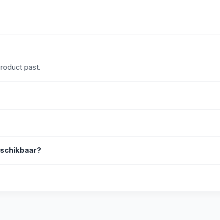
product past.
eschikbaar?