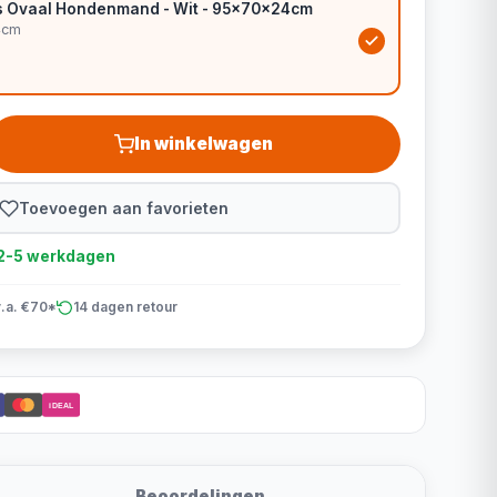
s Ovaal Hondenmand - Wit - 95x70x24cm
4cm
In winkelwagen
Toevoegen aan favorieten
d 2-5 werkdagen
v.a. €70*
14 dagen retour
iDEAL
Beoordelingen