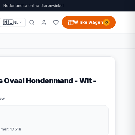
Nederlandse online dierenwinkel
🇳🇱
Winkelwagen
NL
0
s Ovaal Hondenmand - Wit -
iew
mmer:
17518