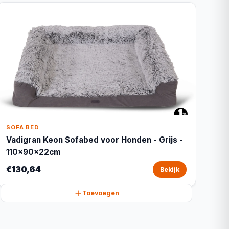
SOFA BED
Vadigran Keon Sofabed voor Honden - Grijs -
110x90x22cm
€130,64
Bekijk
Toevoegen