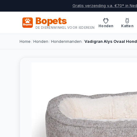
Gratis verzending v.a. €70* in Ne
Bopets
Honden
Katten
DE DIERENWINKEL VOOR IEDEREEN
Home
/
Honden
/
Hondenmanden
/
Vadigran Alys Ovaal Hon