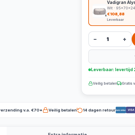
Vadigran Aly
Wit · 95x70x2
€108,88
Leverbaar
−
+
Leverbaar: levertij
Veilig betalen
Gratis 
verzending v.a. €70*
Veilig betalen
14 dagen retour
VISA
Bancontact
Extra informatie