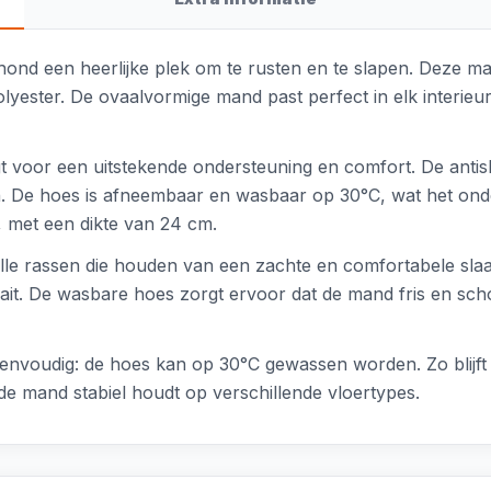
d een heerlijke plek om te rusten en te slapen. Deze mand i
yester. De ovaalvormige mand past perfect in elk interieu
t voor een uitstekende ondersteuning en comfort. De anti
gen. De hoes is afneembaar en wasbaar op 30°C, wat het on
 met een dikte van 24 cm.
e rassen die houden van een zachte en comfortabele slaapp
draait. De wasbare hoes zorgt ervoor dat de mand fris en sch
nvoudig: de hoes kan op 30°C gewassen worden. Zo blijft de
 de mand stabiel houdt op verschillende vloertypes.