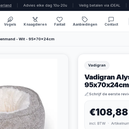
derland
|
Advies elke dag 10u-20u
|
Veilig betalen via iDEAL
|
Vogels
Knaagdieren
Fantail
Aanbiedingen
Contact
denmand - Wit - 95x70x24cm
Vadigran
Vadigran Aly
95x70x24cm
Schrijf de eerste rev
€108,88
incl. BTW · Artikelnu