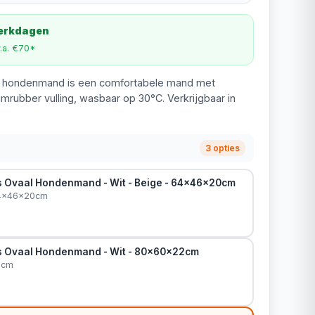
werkdagen
v.a. €70*
al hondenmand is een comfortabele mand met
mrubber vulling, wasbaar op 30°C. Verkrijgbaar in
3 opties
s Ovaal Hondenmand - Wit - Beige - 64x46x20cm
 64x46x20cm
s Ovaal Hondenmand - Wit - 80x60x22cm
2cm