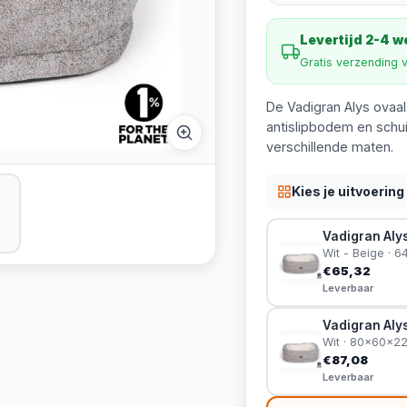
Levertijd 2-4 
Gratis verzending 
De Vadigran Alys ova
antislipbodem en schui
verschillende maten.
Kies je uitvoering
Vadigran Aly
Wit - Beige ·
€65,32
Leverbaar
Vadigran Aly
Wit · 80x60x2
€87,08
Leverbaar