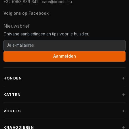
+32 (0)53 839 642
·
care@bopets.eu
Volg ons op Facebook
Nieuwsbrief
Ontvang aanbiedingen en tips voor je huisdier.
Aanmelden
HONDEN
Hondenmanden
KATTEN
Hondenkussens
Krabpalen
VOGELS
Fantail hondenmanden
Krabpaal grote katten
Hondenvoer
Parkieten
KNAAGDIEREN