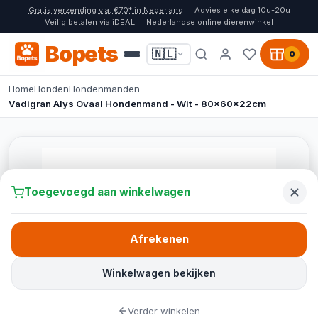
Gratis verzending v.a. €70* in Nederland
Advies elke dag 10u-20u
Veilig betalen via iDEAL
Nederlandse online dierenwinkel
Bopets
🇳🇱
0
Home
Honden
Hondenmanden
Vadigran Alys Ovaal Hondenmand - Wit - 80x60x22cm
Toegevoegd aan winkelwagen
Afrekenen
Winkelwagen bekijken
Verder winkelen