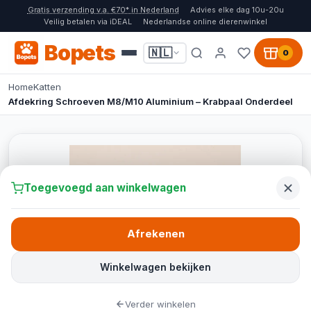
Gratis verzending v.a. €70* in Nederland
Advies elke dag 10u-20u
Veilig betalen via iDEAL
Nederlandse online dierenwinkel
Bopets
🇳🇱
0
Home
Katten
Afdekring Schroeven M8/M10 Aluminium – Krabpaal Onderdeel
Toegevoegd aan winkelwagen
Afrekenen
Winkelwagen bekijken
Verder winkelen