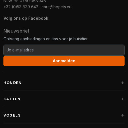
BTW: BE 0760.058.346
+32 (0)53 839 642
·
care@bopets.eu
Volg ons op Facebook
Nieuwsbrief
Ontvang aanbiedingen en tips voor je huisdier.
Aanmelden
HONDEN
Hondenmanden
KATTEN
Hondenkussens
Krabpalen
VOGELS
Fantail hondenmanden
Krabpaal grote katten
Hondenvoer