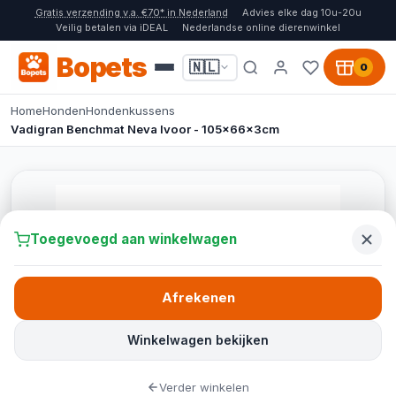
Gratis verzending v.a. €70* in Nederland
Advies elke dag 10u-20u
Veilig betalen via iDEAL
Nederlandse online dierenwinkel
Bopets
🇳🇱
0
Home
Honden
Hondenkussens
Vadigran Benchmat Neva Ivoor - 105x66x3cm
Toegevoegd aan winkelwagen
Afrekenen
Winkelwagen bekijken
Verder winkelen