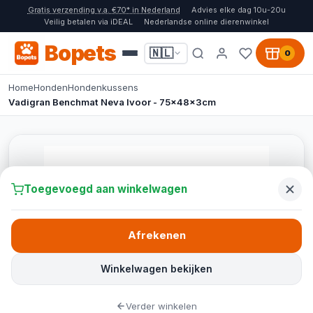
Gratis verzending v.a. €70* in Nederland
Advies elke dag 10u-20u
Veilig betalen via iDEAL
Nederlandse online dierenwinkel
Bopets
🇳🇱
0
Home
Honden
Hondenkussens
Vadigran Benchmat Neva Ivoor - 75x48x3cm
Toegevoegd aan winkelwagen
Afrekenen
Winkelwagen bekijken
Verder winkelen