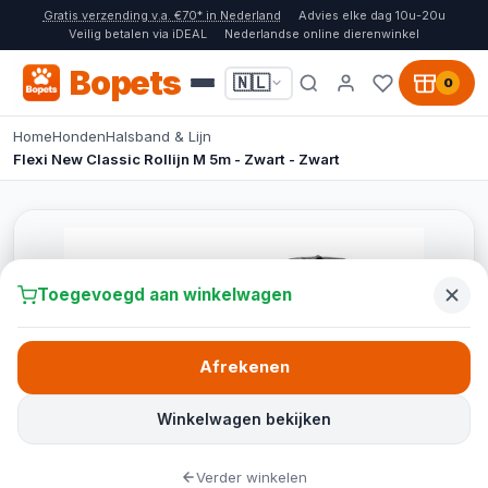
Gratis verzending v.a. €70* in Nederland
Advies elke dag 10u-20u
Veilig betalen via iDEAL
Nederlandse online dierenwinkel
Bopets
🇳🇱
0
Home
Honden
Halsband & Lijn
Flexi New Classic Rollijn M 5m - Zwart - Zwart
Toegevoegd aan winkelwagen
Afrekenen
Winkelwagen bekijken
Verder winkelen