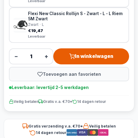
Leverbaar
Flexi New Classic Rollijn S - Zwart - L - L Riem
5M Zwart
Zwart · L
€19,47
Leverbaar
−
+
In winkelwagen
Toevoegen aan favorieten
Leverbaar: levertijd 2-5 werkdagen
Veilig betalen
Gratis v.a. €70*
14 dagen retour
Gratis verzending v.a. €70*
Veilig betalen
14 dagen retour
VISA
Bancontact
iDEAL