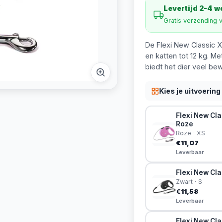
Levertijd 2-4 
Gratis verzending 
De Flexi New Classic X
en katten tot 12 kg. 
biedt het dier veel bew
Kies je uitvoering
Flexi New Cla
Roze
Roze · XS
€11,07
Leverbaar
Flexi New Cla
Zwart · S
€11,58
Leverbaar
Flexi New Cla