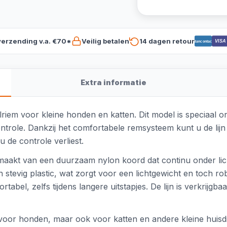
verzending v.a. €70*
Veilig betalen
14 dagen retour
VISA
Bancontact
Extra informatie
rolriem voor kleine honden en katten. Dit model is speciaal
ntrole. Dankzij het comfortabele remsysteem kunt u de lij
 de controle verliest.
 gemaakt van een duurzaam nylon koord dat continu onder l
 stevig plastic, wat zorgt voor een lichtgewicht en toch 
abel, zelfs tijdens langere uitstapjes. De lijn is verkrijgba
kt voor honden, maar ook voor katten en andere kleine hui