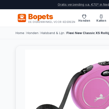
Gratis verzending v.a. €70* in Ne
Bopets
Honden
Katten
DE DIERENWINKEL VOOR IEDEREEN
Home
/
Honden
/
Halsband & Lijn
/
Flexi New Classic XS Rolli