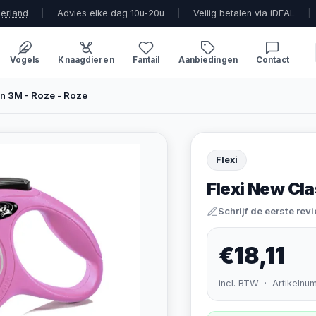
derland
|
Advies elke dag 10u-20u
|
Veilig betalen via iDEAL
|
Vogels
Knaagdieren
Fantail
Aanbiedingen
Contact
jn 3M - Roze - Roze
Flexi
Flexi New Cla
Schrijf de eerste rev
€18,11
incl. BTW · Artikelnu