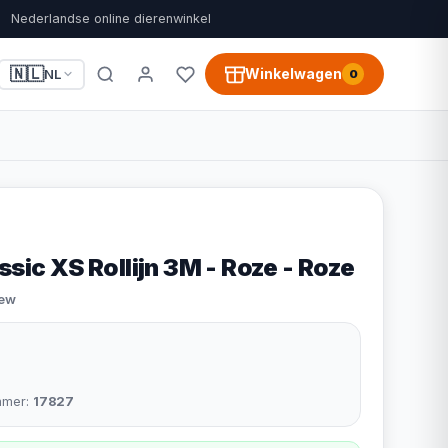
Nederlandse online dierenwinkel
🇳🇱
Winkelwagen
NL
0
ssic XS Rollijn 3M - Roze - Roze
iew
mmer:
17827