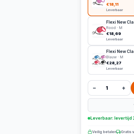
€18,11
Leverbaar
Flexi New Cla
Rood · M
€18,69
Leverbaar
Flexi New Cla
Blauw · M
€28,27
Leverbaar
−
+
Leverbaar: levertij
Veilig betalen
Gratis 