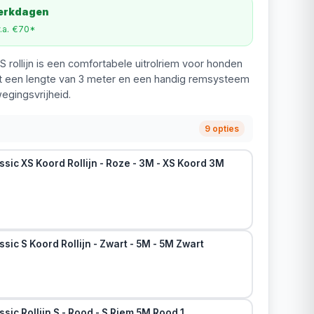
werkdagen
v.a. €70*
S rollijn is een comfortabele uitrolriem voor honden
Met een lengte van 3 meter en een handig remsysteem
egingsvrijheid.
9 opties
ssic XS Koord Rollijn - Roze - 3M - XS Koord 3M
ssic S Koord Rollijn - Zwart - 5M - 5M Zwart
ssic Rollijn S - Rood - S Riem 5M Rood 1