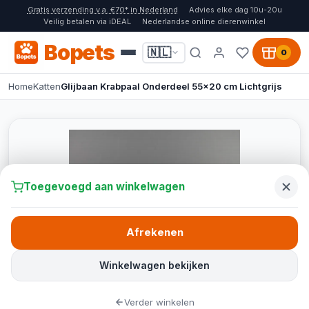
Gratis verzending v.a. €70* in Nederland
Advies elke dag 10u-20u
Veilig betalen via iDEAL
Nederlandse online dierenwinkel
Bopets
🇳🇱
0
Home
Katten
Glijbaan Krabpaal Onderdeel 55x20 cm Lichtgrijs
Toegevoegd aan winkelwagen
Afrekenen
Winkelwagen bekijken
Verder winkelen