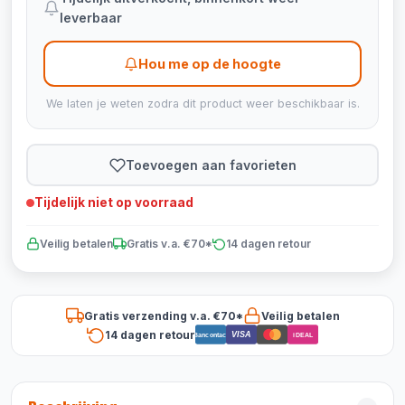
leverbaar
Hou me op de hoogte
We laten je weten zodra dit product weer beschikbaar is.
Toevoegen aan favorieten
Tijdelijk niet op voorraad
Veilig betalen
Gratis v.a. €70*
14 dagen retour
Gratis verzending v.a. €70*
Veilig betalen
14 dagen retour
VISA
Bancontact
iDEAL