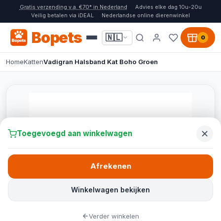
Gratis verzending v.a. €70* in Nederland
Advies elke dag 10u-20u
Veilig betalen via iDEAL
Nederlandse online dierenwinkel
Bopets
🇳🇱
0
Home
Katten
Vadigran Halsband Kat Boho Groen
Toegevoegd aan winkelwagen
Afrekenen
Winkelwagen bekijken
Verder winkelen