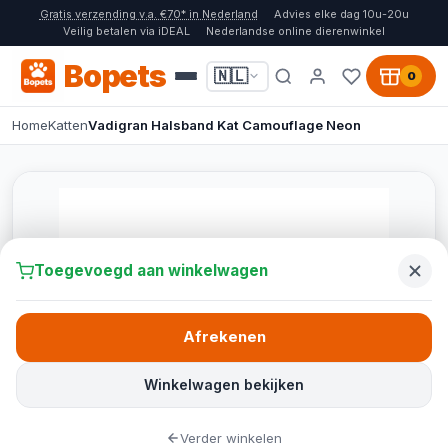
Gratis verzending v.a. €70* in Nederland
Advies elke dag 10u-20u
Veilig betalen via iDEAL
Nederlandse online dierenwinkel
Bopets
🇳🇱
0
Home
Katten
Vadigran Halsband Kat Camouflage Neon
Toegevoegd aan winkelwagen
Afrekenen
Winkelwagen bekijken
Verder winkelen