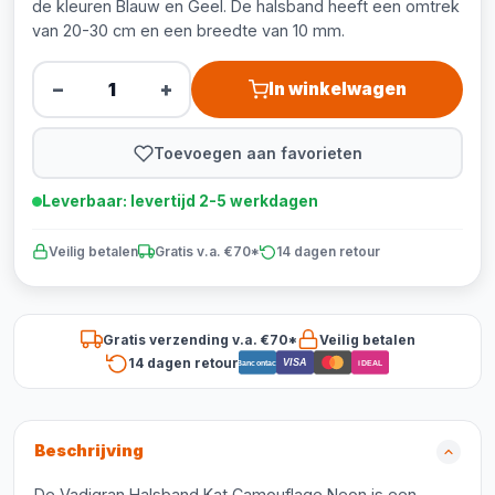
de kleuren Blauw en Geel. De halsband heeft een omtrek
van 20-30 cm en een breedte van 10 mm.
−
+
In winkelwagen
Toevoegen aan favorieten
Leverbaar: levertijd 2-5 werkdagen
Veilig betalen
Gratis v.a. €70*
14 dagen retour
Gratis verzending v.a. €70*
Veilig betalen
14 dagen retour
VISA
Bancontact
iDEAL
Beschrijving
De Vadigran Halsband Kat Camouflage Neon is een