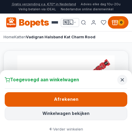
Gratis verzending v.a. €70* in Nederland
Advies elke dag 10u-20u
Veilig betalen via iDEAL
Nederlandse online dierenwinkel
Bopets
🇳🇱
0
Home
Katten
Vadigran Halsband Kat Charm Rood
Toegevoegd aan winkelwagen
Afrekenen
Winkelwagen bekijken
Verder winkelen