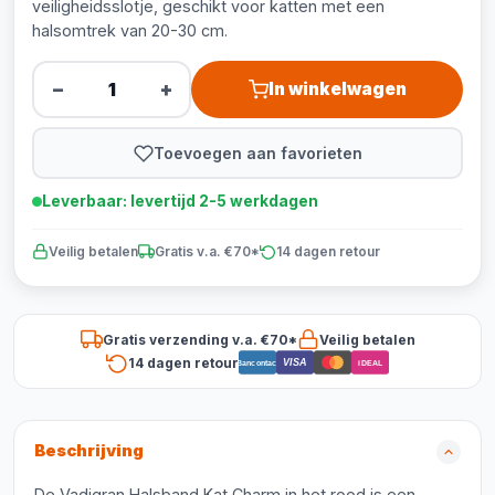
veiligheidsslotje, geschikt voor katten met een
halsomtrek van 20-30 cm.
−
+
In winkelwagen
Toevoegen aan favorieten
Leverbaar: levertijd 2-5 werkdagen
Veilig betalen
Gratis v.a. €70*
14 dagen retour
Gratis verzending v.a. €70*
Veilig betalen
14 dagen retour
VISA
Bancontact
iDEAL
Beschrijving
De Vadigran Halsband Kat Charm in het rood is een