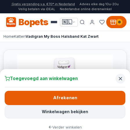
Gratis verzending v.a. €70* in Nederland
Advies elke dag 10u-20u
Veilig betalen via iDEAL
Nederlandse online dierenwinkel
Bopets
🇳🇱
0
Home
Katten
Vadigran My Boss Halsband Kat Zwart
Toegevoegd aan winkelwagen
Afrekenen
Winkelwagen bekijken
Verder winkelen