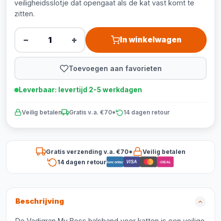
veiligheidsslotje dat opengaat als de kat vast komt te
zitten.
−
+
In winkelwagen
Toevoegen aan favorieten
Leverbaar: levertijd 2-5 werkdagen
Veilig betalen
Gratis v.a. €70*
14 dagen retour
Gratis verzending v.a. €70*
Veilig betalen
14 dagen retour
VISA
Bancontact
iDEAL
Beschrijving
De Vadigran My Boss halsband voor katten is een veilige