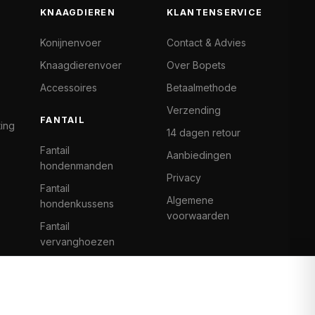
KNAAGDIEREN
KLANTENSERVICE
Konijnenvoer
Contact & Advies
Knaagdierenvoer
Over Bopets
Accessoires
Betaalmethode
Verzending
FANTAIL
ting
14 dagen retour
Fantail
Aanbiedingen
hondenmanden
Privacy
Fantail
Algemene
hondenkussens
voorwaarden
Fantail
vervanghoezen
Cat Climb Fantail