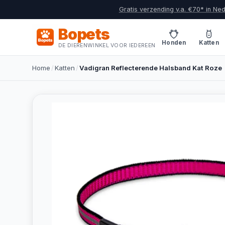
Gratis verzending v.a. €70* in Ne
Bopets
Honden
Katten
DE DIERENWINKEL VOOR IEDEREEN
Home
/
Katten
/
Vadigran Reflecterende Halsband Kat Roze