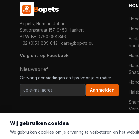
HON
B
opets
Hon
Bopets, Herman Johan
Hond
Stationsstraat 157, 9450 Haaltert
BTW: BE 0760.058.346
Fanta
+32 (0)53 839 642
·
care@bopets.eu
hon
Volg ons op Facebook
Hon
Hond
Nieuwsbrief
Snac
Ontvang aanbiedingen en tips voor je huisdier.
Hon
Aanmelden
Hals
Sha
Verz
Wij gebruiken cookies
We gebruiken cookies om je ervaring te verbeteren en het websi