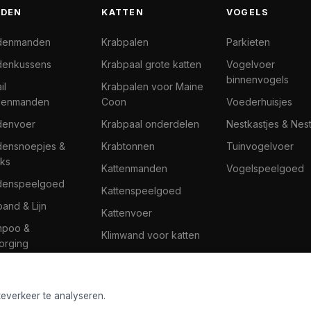
DEN
KATTEN
VOGELS
denmanden
Krabpalen
Parkieten
enkussens
Krabpaal grote katten
Vogelvoer
binnenvogels
il
Krabpalen voor Maine
denmanden
Coon
Voederhuisjes
denvoer
Krabpaal onderdelen
Nestkastjes & Nes
ensnoepjes &
Krabtonnen
Tuinvogelvoer
ks
Kattenmanden
Vogelspeelgoed
denspeelgoed
Kattenspeelgoed
band & Lijn
Kattenvoer
mpoo &
Klimwand voor katten
orging
teverkeer te analyseren.