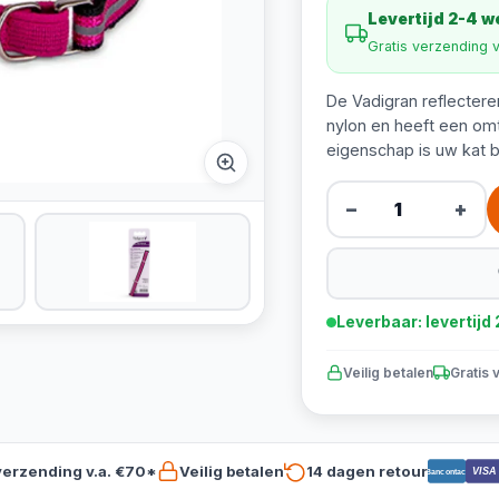
Levertijd 2-4 
Gratis verzending 
De Vadigran reflectere
nylon en heeft een om
eigenschap is uw kat b
−
+
Leverbaar: levertij
Veilig betalen
Gratis 
verzending v.a. €70*
Veilig betalen
14 dagen retour
VISA
Bancontact