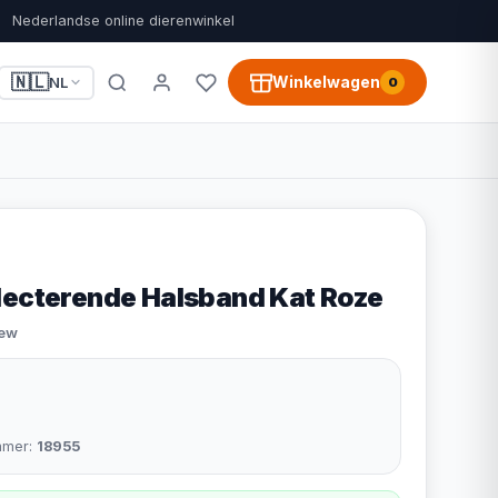
Nederlandse online dierenwinkel
🇳🇱
Winkelwagen
NL
0
lecterende Halsband Kat Roze
iew
mmer:
18955