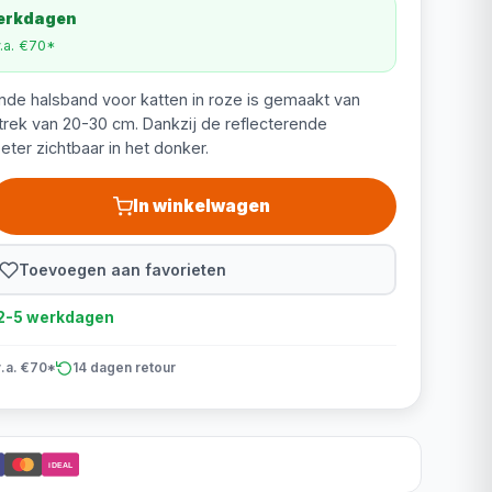
werkdagen
v.a. €70*
nde halsband voor katten in roze is gemaakt van
trek van 20-30 cm. Dankzij de reflecterende
eter zichtbaar in het donker.
In winkelwagen
Toevoegen aan favorieten
d 2-5 werkdagen
v.a. €70*
14 dagen retour
iDEAL