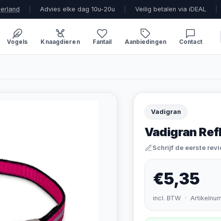
derland
|
Advies elke dag 10u-20u
|
Veilig betalen via iDEAL
|
Vogels
Knaagdieren
Fantail
Aanbiedingen
Contact
Vadigran
Vadigran Ref
Schrijf de eerste rev
€5,35
incl. BTW · Artikelnu