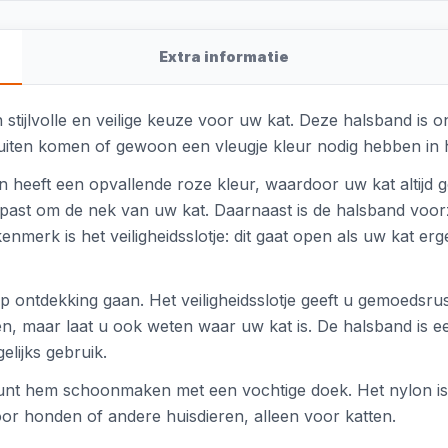
Extra informatie
stijlvolle en veilige keuze voor uw kat. Deze halsband is
 buiten komen of gewoon een vleugje kleur nodig hebben in h
eeft een opvallende roze kleur, waardoor uw kat altijd go
 past om de nek van uw kat. Daarnaast is de halsband voorzie
nmerk is het veiligheidsslotje: dit gaat open als uw kat erg
p ontdekking gaan. Het veiligheidsslotje geeft u gemoedsrust
n, maar laat u ook weten waar uw kat is. De halsband is e
elijks gebruik.
nt hem schoonmaken met een vochtige doek. Het nylon is s
oor honden of andere huisdieren, alleen voor katten.