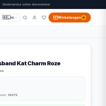
Nederlandse online dierenwinkel
🇳🇱
Winkelwagen
NL
0
sband Kat Charm Roze
iew
mmer:
16575