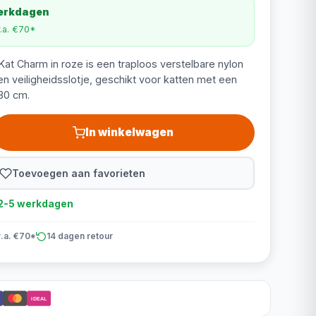
werkdagen
v.a. €70*
at Charm in roze is een traploos verstelbare nylon
en veiligheidsslotje, geschikt voor katten met een
30 cm.
In winkelwagen
Toevoegen aan favorieten
d 2-5 werkdagen
v.a. €70*
14 dagen retour
iDEAL