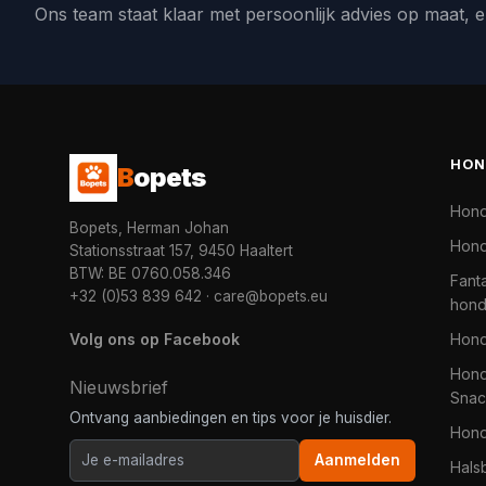
Ons team staat klaar met persoonlijk advies op maat, e
HON
B
opets
Hon
Bopets, Herman Johan
Hond
Stationsstraat 157, 9450 Haaltert
BTW: BE 0760.058.346
Fanta
+32 (0)53 839 642
·
care@bopets.eu
hon
Volg ons op Facebook
Hon
Hond
Nieuwsbrief
Snac
Ontvang aanbiedingen en tips voor je huisdier.
Hon
Aanmelden
Hals