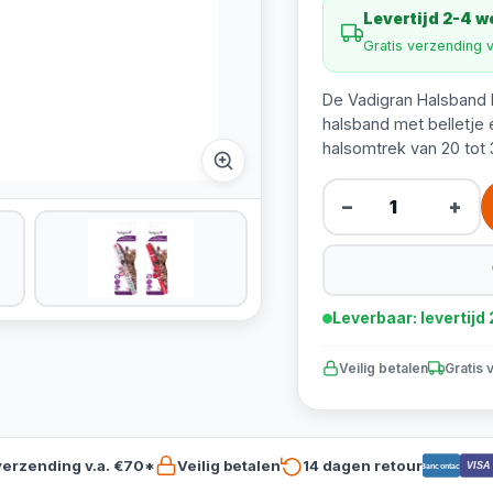
Levertijd 2-4 
Gratis verzending 
De Vadigran Halsband K
halsband met belletje 
halsomtrek van 20 tot 
−
+
Leverbaar: levertij
Veilig betalen
Gratis 
verzending v.a. €70*
Veilig betalen
14 dagen retour
VISA
Bancontact