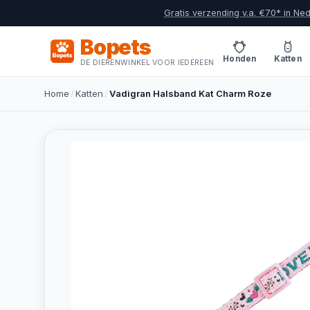
Gratis verzending v.a. €70* in Ne
Bopets
Honden
Katten
DE DIERENWINKEL VOOR IEDEREEN
Home
/
Katten
/
Vadigran Halsband Kat Charm Roze