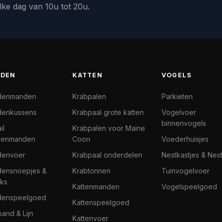
lke dag van 10u tot 20u.
DEN
KATTEN
VOGELS
denmanden
Krabpalen
Parkieten
enkussens
Krabpaal grote katten
Vogelvoer
binnenvogels
il
Krabpalen voor Maine
denmanden
Coon
Voederhuisjes
denvoer
Krabpaal onderdelen
Nestkastjes & Nes
ensnoepjes &
Krabtonnen
Tuinvogelvoer
ks
Kattenmanden
Vogelspeelgoed
denspeelgoed
Kattenspeelgoed
band & Lijn
Kattenvoer