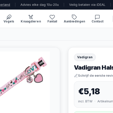
derland
|
Advies elke dag 10u-20u
|
Veilig betalen via iDEAL
|
Vogels
Knaagdieren
Fantail
Aanbiedingen
Contact
Vadigran
Vadigran Hal
Schrijf de eerste rev
€5,18
incl. BTW · Artikelnu