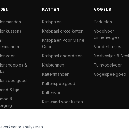
DEN
KATTEN
VOGELS
denmanden
Krabpalen
Parkieten
enkussens
Krabpaal grote katten
Vogelvoer
binnenvogels
il
Krabpalen voor Maine
denmanden
Coon
Voederhuisjes
denvoer
Krabpaal onderdelen
Nestkastjes & Nes
ensnoepjes &
Krabtonnen
Tuinvogelvoer
ks
Kattenmanden
Vogelspeelgoed
denspeelgoed
Kattenspeelgoed
band & Lijn
Kattenvoer
mpoo &
Klimwand voor katten
orging
teverkeer te analyseren.