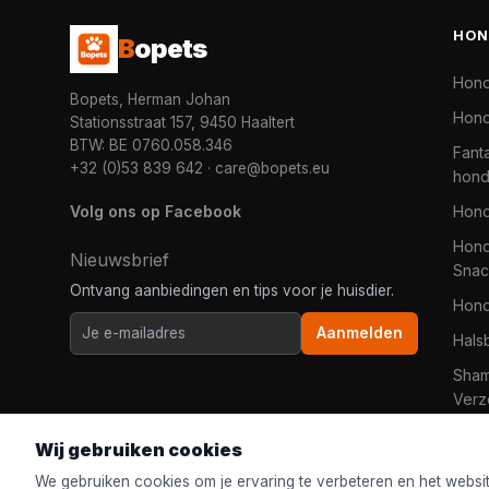
HON
B
opets
Hon
Bopets, Herman Johan
Hond
Stationsstraat 157, 9450 Haaltert
BTW: BE 0760.058.346
Fanta
+32 (0)53 839 642
·
care@bopets.eu
hon
Volg ons op Facebook
Hon
Hond
Nieuwsbrief
Snac
Ontvang aanbiedingen en tips voor je huisdier.
Hon
Aanmelden
Hals
Sha
Verz
Wij gebruiken cookies
We gebruiken cookies om je ervaring te verbeteren en het websi