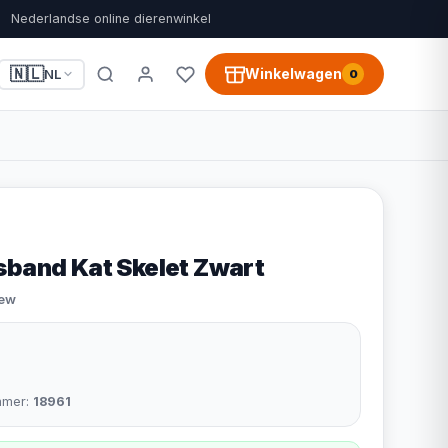
Nederlandse online dierenwinkel
🇳🇱
Winkelwagen
NL
0
sband Kat Skelet Zwart
iew
mmer:
18961