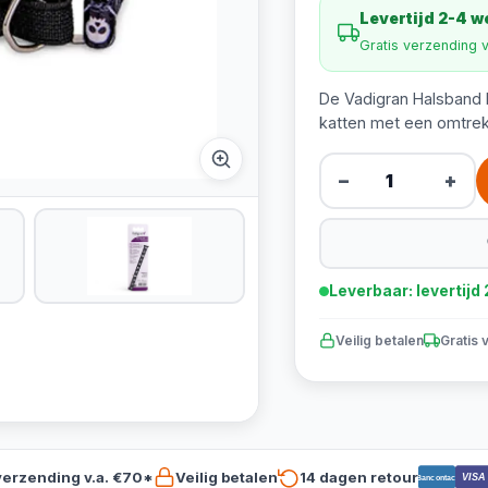
Levertijd 2-4 
Gratis verzending 
De Vadigran Halsband K
katten met een omtre
−
+
Leverbaar: levertij
Veilig betalen
Gratis 
verzending v.a. €70*
Veilig betalen
14 dagen retour
VISA
Bancontact