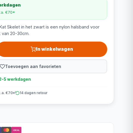
werkdagen
v.a. €70*
at Skelet in het zwart is een nylon halsband voor
k van 20-30cm.
In winkelwagen
Toevoegen aan favorieten
d 2-5 werkdagen
v.a. €70*
14 dagen retour
iDEAL