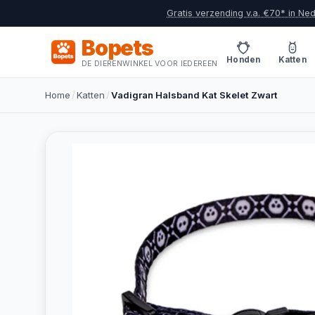
Gratis verzending v.a. €70* in Ne
Bopets
Honden
Katten
DE DIERENWINKEL VOOR IEDEREEN
Home
/
Katten
/
Vadigran Halsband Kat Skelet Zwart