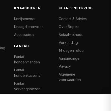
KNAAGDIEREN
KLANTENSERVICE
Konijnenvoer
Contact & Advies
Knaagdierenvoer
Over Bopets
Accessoires
Betaalmethode
Verzending
FANTAIL
ting
14 dagen retour
Fantail
Aanbiedingen
hondenmanden
Privacy
Fantail
Algemene
hondenkussens
voorwaarden
Fantail
vervanghoezen
Cat Climb Fantail