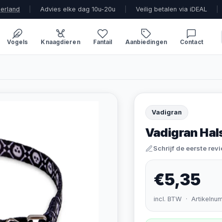
derland
|
Advies elke dag 10u-20u
|
Veilig betalen via iDEAL
|
Vogels
Knaagdieren
Fantail
Aanbiedingen
Contact
Vadigran
Vadigran Hal
Schrijf de eerste rev
€5,35
incl. BTW · Artikelnu