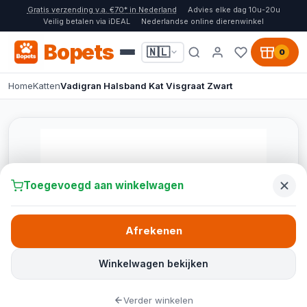
Gratis verzending v.a. €70* in Nederland
Advies elke dag 10u-20u
Veilig betalen via iDEAL
Nederlandse online dierenwinkel
Bopets
🇳🇱
0
Home
Katten
Vadigran Halsband Kat Visgraat Zwart
Toegevoegd aan winkelwagen
Afrekenen
Winkelwagen bekijken
Verder winkelen