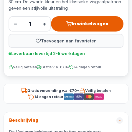
30 cm. De zwarte kleur en het klassieke visgraatpatroon
geven een stijlvolle uitstraling.
−
+
In winkelwagen
Toevoegen aan favorieten
Leverbaar: levertijd 2-5 werkdagen
Veilig betalen
Gratis v.a. €70*
14 dagen retour
Gratis verzending v.a. €70*
Veilig betalen
14 dagen retour
VISA
Bancontact
iDEAL
Beschrijving
De Vadigran halsband voor katten combineert