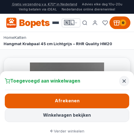
Gratis verzending v.a. €70* in Nederland
Advies elke dag 10u-20u
Veilig betalen via iDEAL
Nederlandse online dierenwinkel
Bopets
🇳🇱
0
Home
Katten
Hangmat Krabpaal 45 cm Lichtgrijs – RHR Quality HM20
Toegevoegd aan winkelwagen
Afrekenen
Winkelwagen bekijken
Verder winkelen