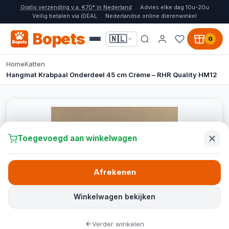
Gratis verzending v.a. €70* in Nederland
Advies elke dag 10u-20u
Veilig betalen via iDEAL
Nederlandse online dierenwinkel
Bopets
🇳🇱
0
Home
Katten
Hangmat Krabpaal Onderdeel 45 cm Crème – RHR Quality HM12
Toegevoegd aan winkelwagen
Afrekenen
Winkelwagen bekijken
Verder winkelen