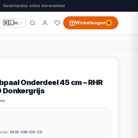
Nederlandse online dierenwinkel
🇳🇱
Winkelwagen
NL
0
paal Onderdeel 45 cm – RHR
 Donkergrijs
iew
mmer:
RHR-HM-DG-20