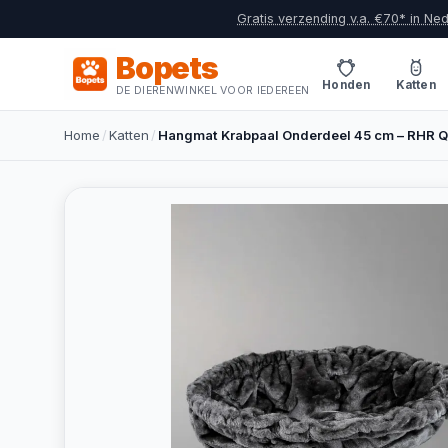
Gratis verzending v.a. €70* in Ne
Bopets
Honden
Katten
DE DIERENWINKEL VOOR IEDEREEN
Home
/
Katten
/
Hangmat Krabpaal Onderdeel 45 cm – RHR Q