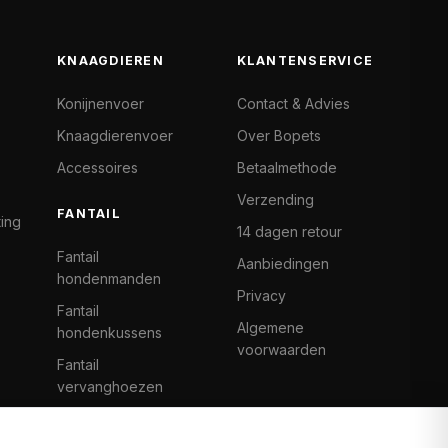
KNAAGDIEREN
KLANTENSERVICE
Konijnenvoer
Contact & Advies
Knaagdierenvoer
Over Bopets
Accessoires
Betaalmethode
Verzending
FANTAIL
ting
14 dagen retour
Fantail
Aanbiedingen
hondenmanden
Privacy
Fantail
Algemene
hondenkussens
voorwaarden
Fantail
vervanghoezen
Cat Climb Fantail