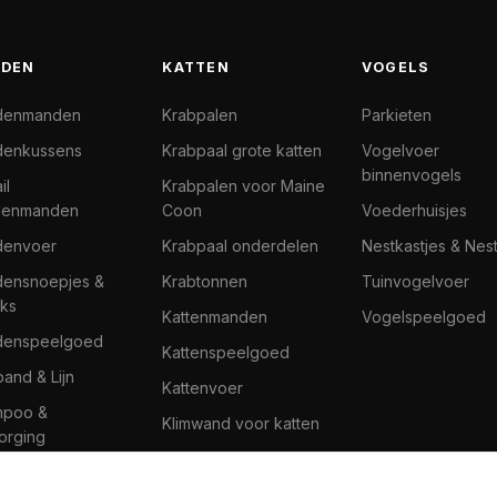
DEN
KATTEN
VOGELS
denmanden
Krabpalen
Parkieten
enkussens
Krabpaal grote katten
Vogelvoer
binnenvogels
il
Krabpalen voor Maine
denmanden
Coon
Voederhuisjes
denvoer
Krabpaal onderdelen
Nestkastjes & Nes
ensnoepjes &
Krabtonnen
Tuinvogelvoer
ks
Kattenmanden
Vogelspeelgoed
denspeelgoed
Kattenspeelgoed
band & Lijn
Kattenvoer
mpoo &
Klimwand voor katten
orging