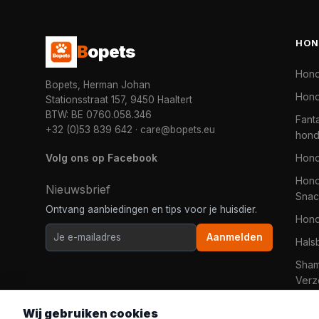
HON
B
opets
Hon
Bopets, Herman Johan
Hond
Stationsstraat 157, 9450 Haaltert
BTW: BE 0760.058.346
Fanta
+32 (0)53 839 642
·
care@bopets.eu
hon
Volg ons op Facebook
Hon
Hond
Nieuwsbrief
Snac
Ontvang aanbiedingen en tips voor je huisdier.
Hon
Aanmelden
Hals
Sha
Verz
Wij gebruiken cookies