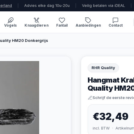
derland
|
Advies elke dag 10u-20u
|
Veilig betalen via iDEAL
|
Vogels
Knaagdieren
Fantail
Aanbiedingen
Contact
uality HM20 Donkergrijs
RHR Quality
Hangmat Krab
Quality HM20
Schrijf de eerste rev
€32,49
incl. BTW · Artikelnu