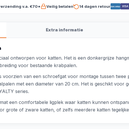
verzending v.a. €70*
Veilig betalen
14 dagen retour
VISA
Bancontact
Extra informatie
n
iaal ontworpen voor katten. Het is een donkergrijze hang
tbreiding voor bestaande krabpalen.
s voorzien van een schroefgat voor montage tussen twee p
alpalen met een diameter van 20 cm. Het is geschikt voor g
LTY series.
ngmat een comfortabele ligplek waar katten kunnen ontspan
r grote of zware katten, of zelfs meerdere katten tegelijker