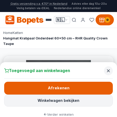
Gratis verzending v.a. €70* in Nederland
Advies elke dag 10u-20u
Veilig betalen via iDEAL
Nederlandse online dierenwinkel
Bopets
🇳🇱
0
Home
Katten
Hangmat Krabpaal Onderdeel 60x50 cm – RHR Quality Crown
Taupe
Toegevoegd aan winkelwagen
Afrekenen
Winkelwagen bekijken
Verder winkelen