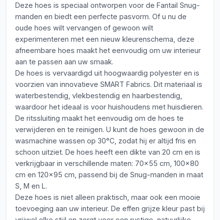
Deze hoes is speciaal ontworpen voor de Fantail Snug-
manden en biedt een perfecte pasvorm. Of u nu de
oude hoes wilt vervangen of gewoon wilt
experimenteren met een nieuw kleurenschema, deze
afneembare hoes maakt het eenvoudig om uw interieur
aan te passen aan uw smaak.
De hoes is vervaardigd uit hoogwaardig polyester en is
voorzien van innovatieve SMART Fabrics. Dit materiaal is
waterbestendig, vlekbestendig en haarbestendig,
waardoor het ideaal is voor huishoudens met huisdieren.
De ritssluiting maakt het eenvoudig om de hoes te
verwijderen en te reinigen. U kunt de hoes gewoon in de
wasmachine wassen op 30°C, zodat hij er altijd fris en
schoon uitziet. De hoes heeft een dikte van 20 cm en is
verkrijgbaar in verschillende maten: 70x55 cm, 100x80
cm en 120x95 cm, passend bij de Snug-manden in maat
S, M en L.
Deze hoes is niet alleen praktisch, maar ook een mooie
toevoeging aan uw interieur. De effen grijze kleur past bij
vrijwel elke stijl en zorgt voor een rustige, natuurlijke