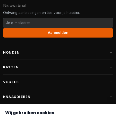
Nieuwsbrief
Ontvang aanbiedingen en tips voor je huisdier.
Aanmelden
HONDEN
Hondenmanden
KATTEN
Hondenkussens
Krabpalen
VOGELS
Fantail hondenmanden
Krabpaal grote katten
Hondenvoer
Parkieten
KNAAGDIEREN
Krabpalen voor Maine Coon
Hondensnoepjes & Snacks
Vogelvoer binnenvogels
Krabpaal onderdelen
Konijnenvoer
Wij gebruiken cookies
Hondenspeelgoed
Voederhuisjes