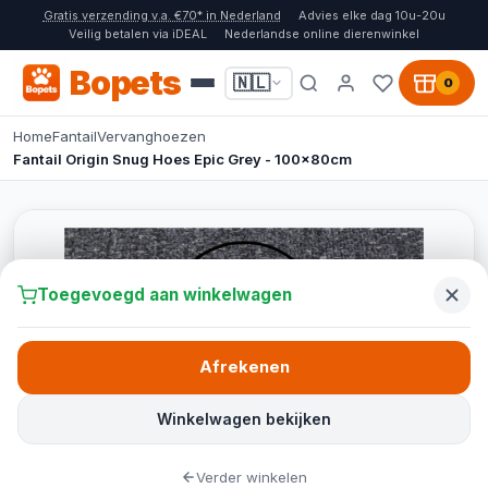
Gratis verzending v.a. €70* in Nederland
Advies elke dag 10u-20u
Veilig betalen via iDEAL
Nederlandse online dierenwinkel
Bopets
🇳🇱
0
Home
Fantail
Vervanghoezen
Fantail Origin Snug Hoes Epic Grey - 100x80cm
Toegevoegd aan winkelwagen
Afrekenen
Winkelwagen bekijken
Verder winkelen