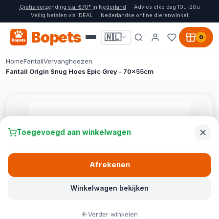
Gratis verzending v.a. €70* in Nederland
Advies elke dag 10u-20u
Veilig betalen via iDEAL
Nederlandse online dierenwinkel
Bopets
🇳🇱
0
Home
Fantail
Vervanghoezen
Fantail Origin Snug Hoes Epic Grey - 70x55cm
Toegevoegd aan winkelwagen
Afrekenen
Winkelwagen bekijken
Verder winkelen