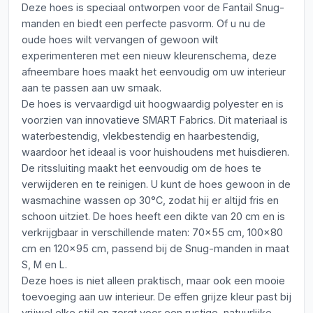
Deze hoes is speciaal ontworpen voor de Fantail Snug-
manden en biedt een perfecte pasvorm. Of u nu de
oude hoes wilt vervangen of gewoon wilt
experimenteren met een nieuw kleurenschema, deze
afneembare hoes maakt het eenvoudig om uw interieur
aan te passen aan uw smaak.
De hoes is vervaardigd uit hoogwaardig polyester en is
voorzien van innovatieve SMART Fabrics. Dit materiaal is
waterbestendig, vlekbestendig en haarbestendig,
waardoor het ideaal is voor huishoudens met huisdieren.
De ritssluiting maakt het eenvoudig om de hoes te
verwijderen en te reinigen. U kunt de hoes gewoon in de
wasmachine wassen op 30°C, zodat hij er altijd fris en
schoon uitziet. De hoes heeft een dikte van 20 cm en is
verkrijgbaar in verschillende maten: 70x55 cm, 100x80
cm en 120x95 cm, passend bij de Snug-manden in maat
S, M en L.
Deze hoes is niet alleen praktisch, maar ook een mooie
toevoeging aan uw interieur. De effen grijze kleur past bij
vrijwel elke stijl en zorgt voor een rustige, natuurlijke