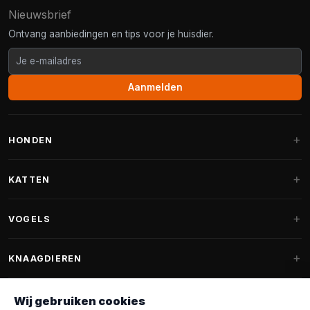
Nieuwsbrief
Ontvang aanbiedingen en tips voor je huisdier.
Aanmelden
HONDEN
Hondenmanden
KATTEN
Hondenkussens
Krabpalen
VOGELS
Fantail hondenmanden
Krabpaal grote katten
Hondenvoer
Parkieten
KNAAGDIEREN
Krabpalen voor Maine Coon
Hondensnoepjes & Snacks
Vogelvoer binnenvogels
Krabpaal onderdelen
Konijnenvoer
Wij gebruiken cookies
Hondenspeelgoed
Voederhuisjes