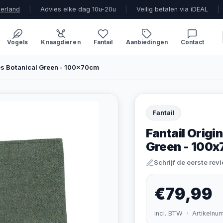
derland
|
Advies elke dag 10u-20u
|
Veilig betalen via iDEAL
|
Vogels
Knaagdieren
Fantail
Aanbiedingen
Contact
es Botanical Green - 100x70cm
Fantail
Fantail Origi
Green - 100
Schrijf de eerste rev
€79,99
incl. BTW · Artikelnu