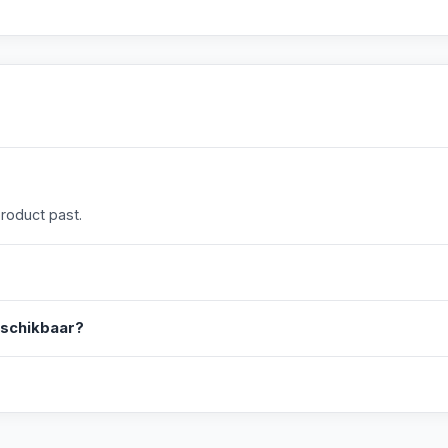
product past.
eschikbaar?