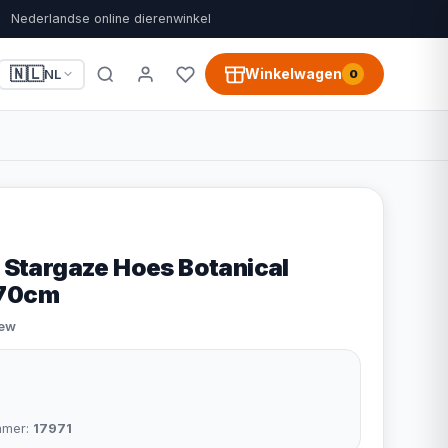
Nederlandse online dierenwinkel
🇳🇱
Winkelwagen
NL
0
n Stargaze Hoes Botanical
x70cm
iew
mmer:
17971