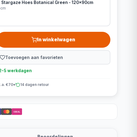
in Stargaze Hoes Botanical Green - 120x90cm
0cm
In winkelwagen
Toevoegen aan favorieten
d 2-5 werkdagen
v.a. €70*
14 dagen retour
iDEAL
Beoordelingen