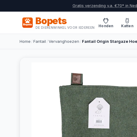
Gratis verzending v.a. €70* in Ne
Bopets
Honden
Katten
DE DIERENWINKEL VOOR IEDEREEN
Home
/
Fantail
/
Vervanghoezen
/
Fantail Origin Stargaze Ho