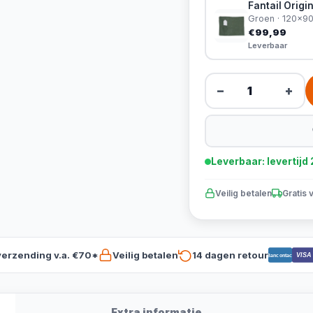
Fantail Orig
Groen · 120x9
€99,99
Leverbaar
−
+
Leverbaar: levertij
Veilig betalen
Gratis 
verzending v.a. €70*
Veilig betalen
14 dagen retour
VISA
Bancontact
Extra informatie