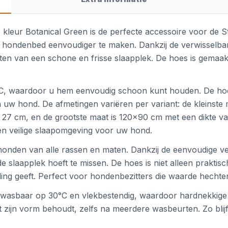
e kleur Botanical Green is de perfecte accessoire voor de
hondenbed eenvoudiger te maken. Dankzij de verwisselbar
nieten van een schone en frisse slaapplek. De hoes is gema
C, waardoor u hem eenvoudig schoon kunt houden. De hoes 
n uw hond. De afmetingen variëren per variant: de kleinste
n 27 cm, en de grootste maat is 120x90 cm met een dikte 
en veilige slaapomgeving voor uw hond.
 honden van alle rassen en maten. Dankzij de eenvoudige v
slaapplek hoeft te missen. De hoes is niet alleen praktisc
raling geeft. Perfect voor hondenbezitters die waarde hech
s wasbaar op 30°C en vlekbestendig, waardoor hardnekkige v
ijn vorm behoudt, zelfs na meerdere wasbeurten. Zo blijft 