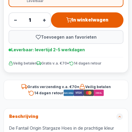
Leverbaar
−
+
In winkelwagen
Toevoegen aan favorieten
Leverbaar: levertijd 2-5 werkdagen
Veilig betalen
Gratis v.a. €70*
14 dagen retour
Gratis verzending v.a. €70*
Veilig betalen
14 dagen retour
VISA
Bancontact
iDEAL
Beschrijving
De Fantail Origin Stargaze Hoes in de prachtige kleur