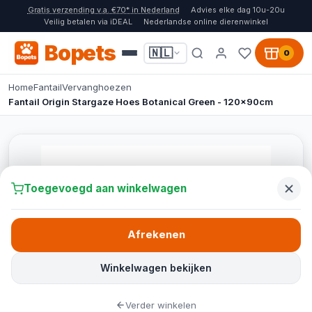
Gratis verzending v.a. €70* in Nederland
Advies elke dag 10u-20u
Veilig betalen via iDEAL
Nederlandse online dierenwinkel
Bopets
🇳🇱
0
Home
Fantail
Vervanghoezen
Fantail Origin Stargaze Hoes Botanical Green - 120x90cm
Toegevoegd aan winkelwagen
Afrekenen
Winkelwagen bekijken
Verder winkelen