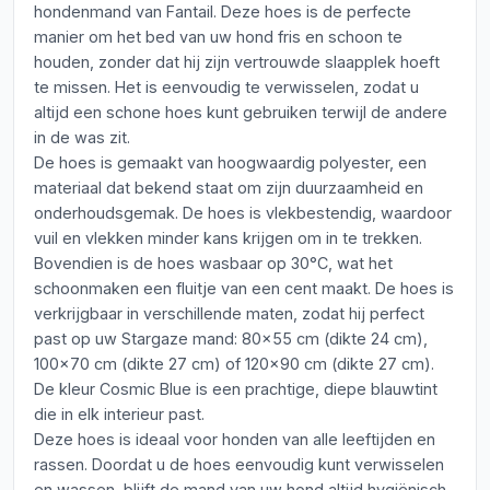
hondenmand van Fantail. Deze hoes is de perfecte
manier om het bed van uw hond fris en schoon te
houden, zonder dat hij zijn vertrouwde slaapplek hoeft
te missen. Het is eenvoudig te verwisselen, zodat u
altijd een schone hoes kunt gebruiken terwijl de andere
in de was zit.
De hoes is gemaakt van hoogwaardig polyester, een
materiaal dat bekend staat om zijn duurzaamheid en
onderhoudsgemak. De hoes is vlekbestendig, waardoor
vuil en vlekken minder kans krijgen om in te trekken.
Bovendien is de hoes wasbaar op 30°C, wat het
schoonmaken een fluitje van een cent maakt. De hoes is
verkrijgbaar in verschillende maten, zodat hij perfect
past op uw Stargaze mand: 80x55 cm (dikte 24 cm),
100x70 cm (dikte 27 cm) of 120x90 cm (dikte 27 cm).
De kleur Cosmic Blue is een prachtige, diepe blauwtint
die in elk interieur past.
Deze hoes is ideaal voor honden van alle leeftijden en
rassen. Doordat u de hoes eenvoudig kunt verwisselen
en wassen, blijft de mand van uw hond altijd hygiënisch