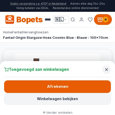
Gratis verzending v.a. €70* in Nederland
Advies elke dag 10u-20u
Veilig betalen via iDEAL
Nederlandse online dierenwinkel
Bopets
🇳🇱
0
Home
Fantail
Vervanghoezen
Fantail Origin Stargaze Hoes Cosmic Blue - Blauw - 100x70cm
Toegevoegd aan winkelwagen
Afrekenen
Winkelwagen bekijken
Verder winkelen