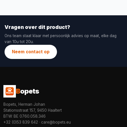
Vragen over dit product?
Ons team staat klaar met persoonlijk advies op maat, elke dag
van 10u tot 20u.
Neem contact op
B
opets
Bopets, Herman Johan
Stationsstraat 157, 9450 Haaltert
BTW: BE 0760.058.346
+32 (0)53 839 642
·
care@bopets.eu