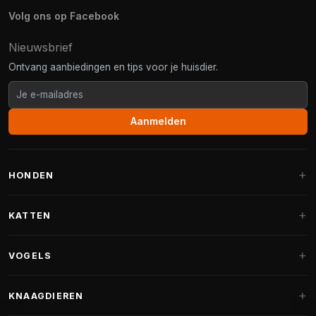
Volg ons op Facebook
Nieuwsbrief
Ontvang aanbiedingen en tips voor je huisdier.
Aanmelden
HONDEN
Hondenmanden
KATTEN
Hondenkussens
Krabpalen
VOGELS
Fantail hondenmanden
Krabpaal grote katten
Hondenvoer
Parkieten
KNAAGDIEREN
Krabpalen voor Maine Coon
Hondensnoepjes & Snacks
Vogelvoer binnenvogels