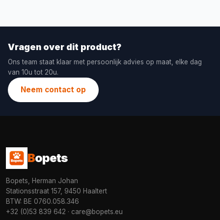
Vragen over dit product?
Ons team staat klaar met persoonlijk advies op maat, elke dag
van 10u tot 20u.
Neem contact op
B
opets
Bopets, Herman Johan
Stationsstraat 157, 9450 Haaltert
BTW: BE 0760.058.346
+32 (0)53 839 642
·
care@bopets.eu