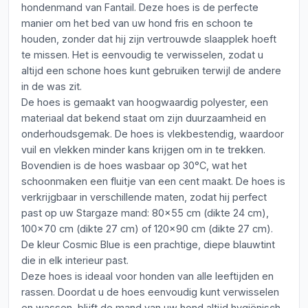
hondenmand van Fantail. Deze hoes is de perfecte
manier om het bed van uw hond fris en schoon te
houden, zonder dat hij zijn vertrouwde slaapplek hoeft
te missen. Het is eenvoudig te verwisselen, zodat u
altijd een schone hoes kunt gebruiken terwijl de andere
in de was zit.
De hoes is gemaakt van hoogwaardig polyester, een
materiaal dat bekend staat om zijn duurzaamheid en
onderhoudsgemak. De hoes is vlekbestendig, waardoor
vuil en vlekken minder kans krijgen om in te trekken.
Bovendien is de hoes wasbaar op 30°C, wat het
schoonmaken een fluitje van een cent maakt. De hoes is
verkrijgbaar in verschillende maten, zodat hij perfect
past op uw Stargaze mand: 80x55 cm (dikte 24 cm),
100x70 cm (dikte 27 cm) of 120x90 cm (dikte 27 cm).
De kleur Cosmic Blue is een prachtige, diepe blauwtint
die in elk interieur past.
Deze hoes is ideaal voor honden van alle leeftijden en
rassen. Doordat u de hoes eenvoudig kunt verwisselen
en wassen, blijft de mand van uw hond altijd hygiënisch