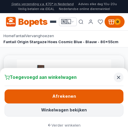
Gratis verzending v.a. €70* in Nederland
Advies elke dag 10u-20u
Veilig betalen via iDEAL
Nederlandse online dierenwinkel
Bopets
🇳🇱
0
Home
Fantail
Vervanghoezen
Fantail Origin Stargaze Hoes Cosmic Blue - Blauw - 80x55cm
Toegevoegd aan winkelwagen
Afrekenen
Winkelwagen bekijken
Verder winkelen