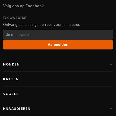
Volg ons op Facebook
Nieuwsbrief
Ontvang aanbiedingen en tips voor je huisdier.
Aanmelden
HONDEN
Hondenmanden
KATTEN
Hondenkussens
Krabpalen
VOGELS
Fantail hondenmanden
Krabpaal grote katten
Hondenvoer
Parkieten
KNAAGDIEREN
Krabpalen voor Maine Coon
Hondensnoepjes & Snacks
Vogelvoer binnenvogels