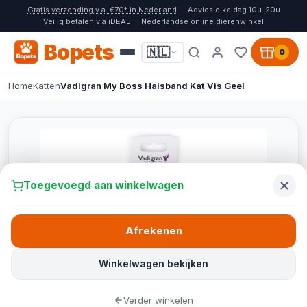
Gratis verzending v.a. €70* in Nederland
Advies elke dag 10u-20u
Veilig betalen via iDEAL
Nederlandse online dierenwinkel
Bopets
🇳🇱
0
Home
Katten
Vadigran My Boss Halsband Kat Vis Geel
Toegevoegd aan winkelwagen
Afrekenen
Winkelwagen bekijken
Verder winkelen