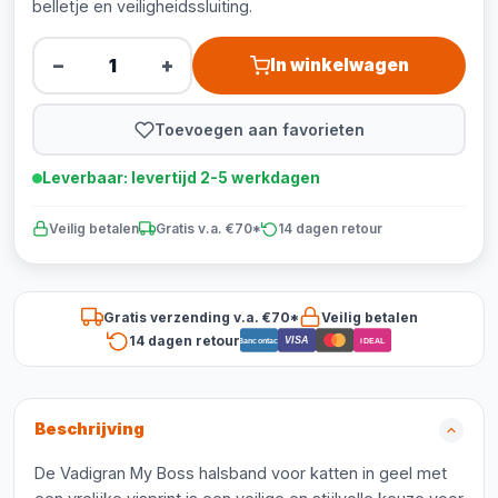
belletje en veiligheidssluiting.
−
+
In winkelwagen
Toevoegen aan favorieten
Leverbaar: levertijd 2-5 werkdagen
Veilig betalen
Gratis v.a. €70*
14 dagen retour
Gratis verzending v.a. €70*
Veilig betalen
14 dagen retour
VISA
Bancontact
iDEAL
Beschrijving
De Vadigran My Boss halsband voor katten in geel met