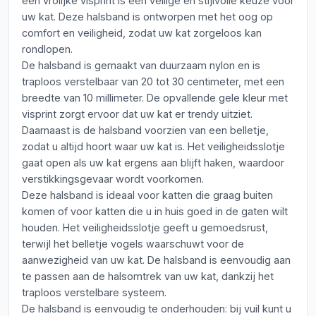
een vrolijke visprint is een veilige en stijlvolle keuze voor
uw kat. Deze halsband is ontworpen met het oog op
comfort en veiligheid, zodat uw kat zorgeloos kan
rondlopen.
De halsband is gemaakt van duurzaam nylon en is
traploos verstelbaar van 20 tot 30 centimeter, met een
breedte van 10 millimeter. De opvallende gele kleur met
visprint zorgt ervoor dat uw kat er trendy uitziet.
Daarnaast is de halsband voorzien van een belletje,
zodat u altijd hoort waar uw kat is. Het veiligheidsslotje
gaat open als uw kat ergens aan blijft haken, waardoor
verstikkingsgevaar wordt voorkomen.
Deze halsband is ideaal voor katten die graag buiten
komen of voor katten die u in huis goed in de gaten wilt
houden. Het veiligheidsslotje geeft u gemoedsrust,
terwijl het belletje vogels waarschuwt voor de
aanwezigheid van uw kat. De halsband is eenvoudig aan
te passen aan de halsomtrek van uw kat, dankzij het
traploos verstelbare systeem.
De halsband is eenvoudig te onderhouden: bij vuil kunt u