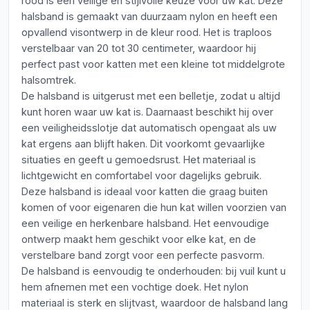
rood is een veilige en stijlvolle keuze voor uw kat. Deze
halsband is gemaakt van duurzaam nylon en heeft een
opvallend visontwerp in de kleur rood. Het is traploos
verstelbaar van 20 tot 30 centimeter, waardoor hij
perfect past voor katten met een kleine tot middelgrote
halsomtrek.
De halsband is uitgerust met een belletje, zodat u altijd
kunt horen waar uw kat is. Daarnaast beschikt hij over
een veiligheidsslotje dat automatisch opengaat als uw
kat ergens aan blijft haken. Dit voorkomt gevaarlijke
situaties en geeft u gemoedsrust. Het materiaal is
lichtgewicht en comfortabel voor dagelijks gebruik.
Deze halsband is ideaal voor katten die graag buiten
komen of voor eigenaren die hun kat willen voorzien van
een veilige en herkenbare halsband. Het eenvoudige
ontwerp maakt hem geschikt voor elke kat, en de
verstelbare band zorgt voor een perfecte pasvorm.
De halsband is eenvoudig te onderhouden: bij vuil kunt u
hem afnemen met een vochtige doek. Het nylon
materiaal is sterk en slijtvast, waardoor de halsband lang