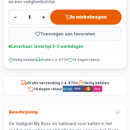
en een veiligheidsslotje.
−
+
In winkelwagen
Toevoegen aan favorieten
Leverbaar: levertijd 2-5 werkdagen
Veilig betalen
Gratis v.a. €70*
14 dagen retour
Gratis verzending v.a. €70*
Veilig betalen
14 dagen retour
VISA
Bancontact
iDEAL
Beschrijving
De Vadigran My Boss vis halsband voor katten in het