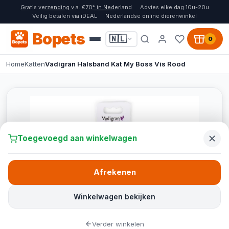
Gratis verzending v.a. €70* in Nederland
Advies elke dag 10u-20u
Veilig betalen via iDEAL
Nederlandse online dierenwinkel
Bopets
🇳🇱
0
Home
Katten
Vadigran Halsband Kat My Boss Vis Rood
Toegevoegd aan winkelwagen
Afrekenen
Winkelwagen bekijken
Verder winkelen