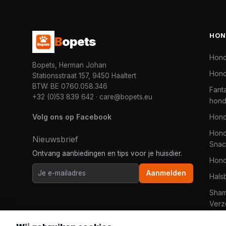
HON
B
opets
Hon
Bopets, Herman Johan
Hond
Stationsstraat 157, 9450 Haaltert
BTW: BE 0760.058.346
Fanta
+32 (0)53 839 642
·
care@bopets.eu
hon
Volg ons op Facebook
Hon
Hond
Nieuwsbrief
Snac
Ontvang aanbiedingen en tips voor je huisdier.
Hon
Aanmelden
Hals
Sha
Verz