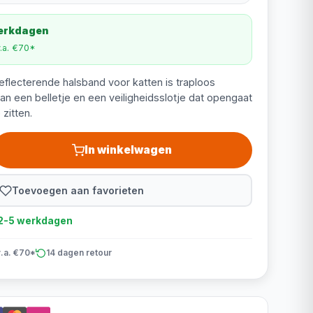
werkdagen
v.a. €70*
flecterende halsband voor katten is traploos
van een belletje en een veiligheidsslotje dat opengaat
 zitten.
In winkelwagen
Toevoegen aan favorieten
d 2-5 werkdagen
v.a. €70*
14 dagen retour