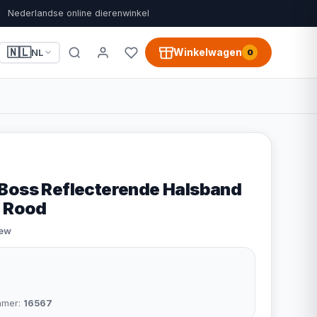
Nederlandse online dierenwinkel
🇳🇱
Winkelwagen
NL
0
Boss Reflecterende Halsband
- Rood
iew
mmer:
16567