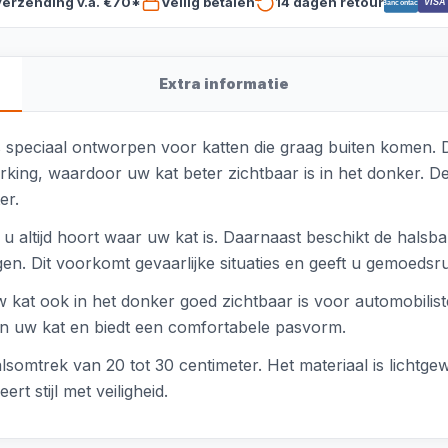
verzending v.a. €70*
Veilig betalen
14 dagen retour
VISA
Bancontact
Extra informatie
 speciaal ontworpen voor katten die graag buiten komen. 
ing, waardoor uw kat beter zichtbaar is in het donker. De
er.
 u altijd hoort waar uw kat is. Daarnaast beschikt de halsba
en. Dit voorkomt gevaarlijke situaties en geeft u gemoedsru
w kat ook in het donker goed zichtbaar is voor automobili
n uw kat en biedt een comfortabele pasvorm.
lsomtrek van 20 tot 30 centimeter. Het materiaal is licht
t stijl met veiligheid.