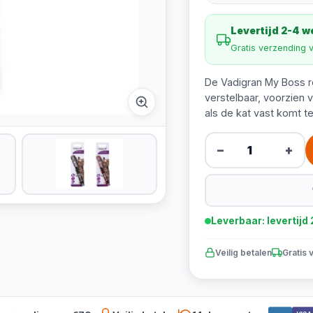
Levertijd 2-4 
Gratis verzending 
De Vadigran My Boss re
verstelbaar, voorzien 
als de kat vast komt te
−
+
Leverbaar: levertij
Veilig betalen
Gratis 