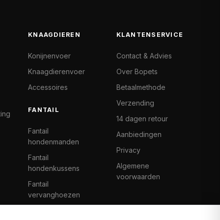
KNAAGDIEREN
KLANTENSERVICE
Konijnenvoer
Contact & Advies
Knaagdierenvoer
Over Bopets
Accessoires
Betaalmethode
Verzending
FANTAIL
ting
14 dagen retour
Fantail
Aanbiedingen
hondenmanden
Privacy
Fantail
Algemene
hondenkussens
voorwaarden
Fantail
vervanghoezen
Cat Climb Fantail