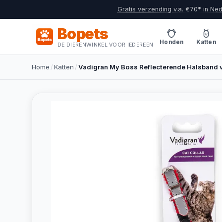
Gratis verzending v.a. €70* in Ne
Bopets
Honden
Katten
DE DIERENWINKEL VOOR IEDEREEN
Home
/
Katten
/
Vadigran My Boss Reflecterende Halsband v