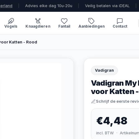
derland
|
Advies elke dag 10u-20u
|
Veilig betalen via iDEAL
|
Vogels
Knaagdieren
Fantail
Aanbiedingen
Contact
oor Katten - Rood
Vadigran
Vadigran My 
voor Katten 
Schrijf de eerste rev
€4,48
incl. BTW · Artikelnu