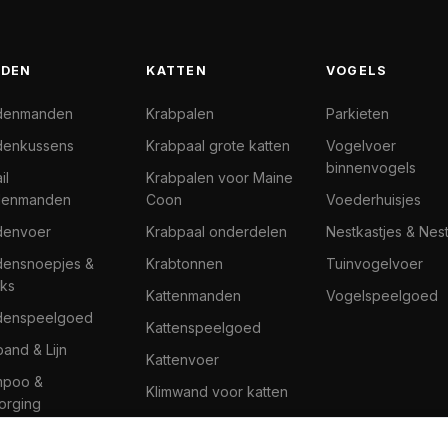
DEN
KATTEN
VOGELS
denmanden
Krabpalen
Parkieten
enkussens
Krabpaal grote katten
Vogelvoer
binnenvogels
il
Krabpalen voor Maine
denmanden
Coon
Voederhuisjes
denvoer
Krabpaal onderdelen
Nestkastjes & Nes
ensnoepjes &
Krabtonnen
Tuinvogelvoer
ks
Kattenmanden
Vogelspeelgoed
denspeelgoed
Kattenspeelgoed
band & Lijn
Kattenvoer
mpoo &
Klimwand voor katten
orging